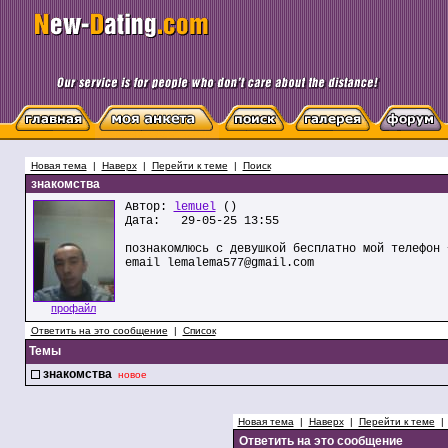
Новая тема
|
Наверх
|
Перейти к теме
|
Поиск
знакомства
Автор:
lemuel
()
Дата: 29-05-25 13:55
познакомлюсь с девушкой бесплатно мой телефон 
email lemalema577@gmail.com
профайл
Ответить на это сообщение
|
Список
Темы
знакомства
новое
Новая тема
|
Наверх
|
Перейти к теме
Ответить на это сообщение