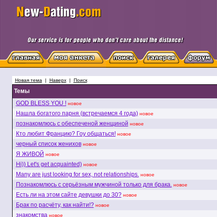
Новая тема
|
Наверх
|
Поиск
Темы
GOD BLESS YOU !
новое
Нашла богатого парня (встречаемся 4 года)
новое
познакомлюсь с обеспеченой женщиной
новое
Кто любит Францию? Гоу общаться!
новое
черный список женихов
новое
Я ЖИВОЙ
новое
Hi)) Let's get acquainted)
новое
Many are just looking for sex, not relationships.
новое
Познакомлюсь с серьёзным мужчиной только для брака.
новое
Есть ли на этом сайте девушки до 30?
новое
Брак по расчёту, как найти!?
новое
знакомства
новое