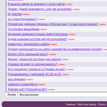
Я вышла замуж зы мужчину с этого сайта!
новое
Привет. Давай знакомится. Let's get acquainted.
новое
Hi, friends!
новое
кто знает/подскажет?
новое
Почему все девушки Украины и России ищут только иностранцев?
новое
Осторожно мошейники
новое
Изучение немецкого языка самостоятельно
новое
Будем знакомиться?/we will get acquainted?
новое
повиртую с мужчиной в скайпе
новое
Почему разрешаются на сайте знакомства на коммерческой основе?
но
Египет. Есть реальный опыт?
новое
Women, please let me know your advice!
новое
А можно ли кому то сегодня верить?
новое
Кто планирует прилетит в Турцию летом ?
новое
Познакомлюсь с девушкой. От 25 до 31
новое
ищу мужчину
новое
помогите пожалуйста
новое
Rabotet sait? Polizuetsya kto?
новое
Дерево
|
Все прочтенные
Главная
|
Мой new-dating
|
Поиск