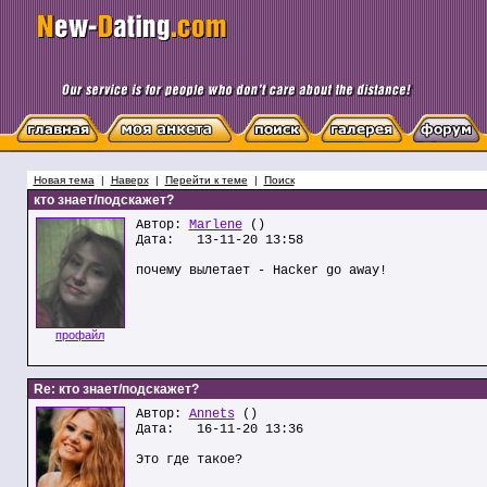
Новая тема
|
Наверх
|
Перейти к теме
|
Поиск
кто знает/подскажет?
Автор:
Marlene
()
Дата: 13-11-20 13:58
почему вылетает - Hacker go away!
профайл
Re: кто знает/подскажет?
Автор:
Annets
()
Дата: 16-11-20 13:36
Это где такое?