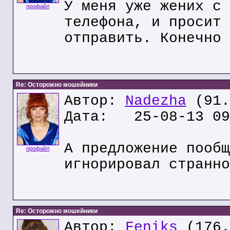
У меня уже жених с 
профайл
телефона, и просит 
отправить. Конечно 
Re: Осторожно мошейники
Автор:
Nadezha
(91.
Дата: 25-08-13 09
А предложение пообщ
профайл
игнорировал странно
Re: Осторожно мошейники
Автор:
Feniks
(176.