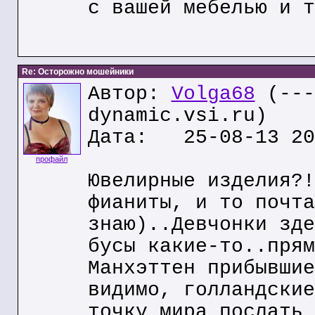
с вашей мебелью и т
Re: Осторожно мошейники
Автор:
Volga68
(---
dynamic.vsi.ru)
Дата: 25-08-13 20
профайл
Ювелирные изделия?!
фианиты, и то почта
знаю)..Девчонки зде
бусы какие-то..прям
Манхэттен прибывшие
видимо, голландские
точку мира послать 