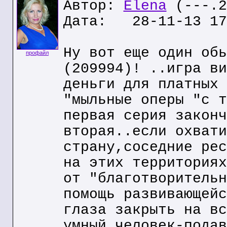
Автор:
Elena
(---.2
Дата: 28-11-13 17
Ну вот еще один обь
профайл
(209994)! ..игра ви
деньги для платных 
"мыльные оперы "с т
первая серия законч
вторая..если охвати
страну,соседние рес
на этих территориях
от "благотворительн
помощь развивающейс
глаза закрыть на вс
умный человек-подав