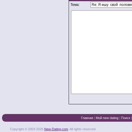
Тема:
Главная
|
Мой new-dating
|
Поиск
Copyright © 2003-2026
New-Dating.com
. All rights reserved.