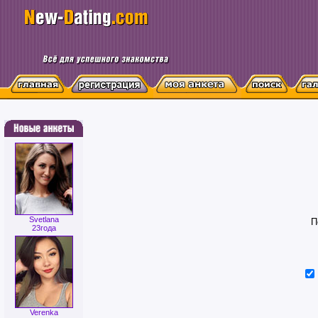
Svetlana
П
23года
Verenka