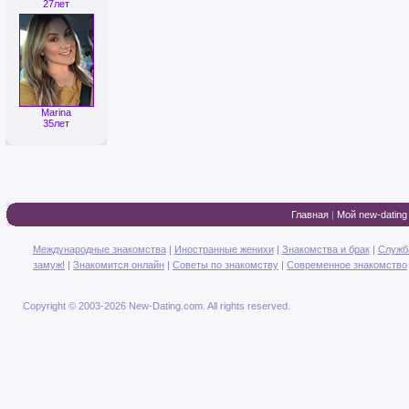
27лет
Marina
35лет
Главная
|
Мой new-dating
Международные знакомства
|
Иностранные женихи
|
Знакомства и брак
|
Служб
замуж!
|
Знакомится онлайн
|
Советы по знакомству
|
Современное знакомство
Copyright © 2003-2026 New-Dating.com. All rights reserved.