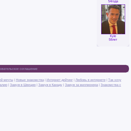
54года
Kyle
58лет
овательское соглашение
ей мечты
|
Новые знакомства
|
Интернет дейтинг
|
Любовь в интернете
|
Так хочу
талию
|
Замуж в Швецию
|
Замуж в Канаду
|
Замуж за миллионера
|
Знакомства с