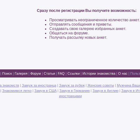
Сразу после регистрации Вы получите возможность:
Просматривать неограниченное количество анкет.
Oтправлять сообщения и приветы.
Cоздавать свою галерею избранных анкет.
Oбщаться на форуме.
Получать рассылку новых анкет.
|
Поиск
|
Галерея
|
Форум
|
Статьи
|
FAQ
|
Ссылки
|
Истории знакомства
|
О нас
|
Польз
а знакомств
|
Замуж за иностранца
|
Замуж за рубеж
|
Женские советы
|
Мужчина Ваш
|
Знакомимся легко
|
Замуж в США
|
Замуж в Германию
|
Замуж в Англию
|
Замуж в И
иностранцами