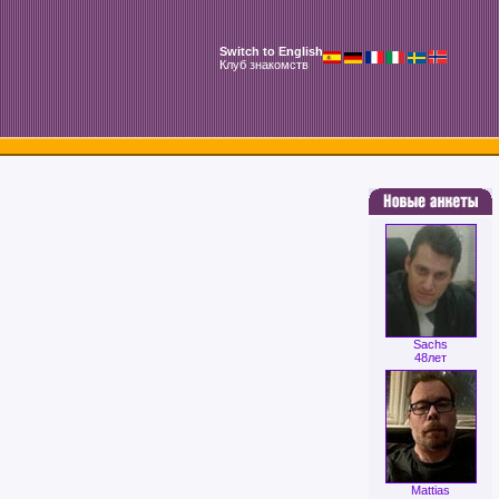
Switch to English
Клуб знакомств
Sachs
48лет
Mattias