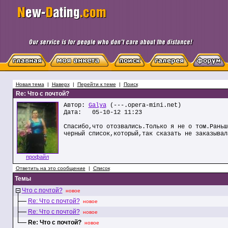
Новая тема
|
Наверх
|
Перейти к теме
|
Поиск
Re: Что с почтой?
Автор:
Galya
(---.opera-mini.net)
Дата: 05-10-12 11:23
Спасибо,что отозвались.Только я не о том.Раньш
черный список,который,так сказать не заказывал
профайл
Ответить на это сообщение
|
Список
Темы
Что с почтой?
новое
Re: Что с почтой?
новое
Re: Что с почтой?
новое
Re: Что с почтой?
новое