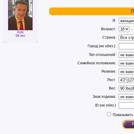
П
Я:
Возраст:
Kyle
58 лет
Страна:
Город (не обяз.):
Тип отношений:
Семейное положение:
Религия:
Рост:
Вес:
Знак зодиака:
ID (не обяз.)
Показывать 