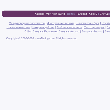
Главная
|
Мой new-dating
|
Поиск
|
Галерея
|
Форум
|
Статьи
Международные знакомства
|
Иностранные женихи
|
Знакомства и брак
|
Служб
Новые знакомства
|
Интернет дейтинг
|
Любовь в интернете
|
Так хочу замуж!
|
Зн
США
|
Замуж в Германию
|
Замуж в Англию
|
Замуж в Италию
|
Зам
Copyright © 2003-2026 New-Dating.com. All rights reserved.