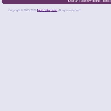
Главная
|
Мой new-dating
|
Поиск
Copyright © 2003-2026
New-Dating.com
. All rights reserved.