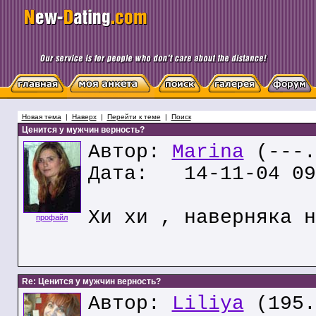
Новая тема
|
Наверх
|
Перейти к теме
|
Поиск
Ценится у мужчин верность?
Автор:
Marina
(---.
Дата: 14-11-04 09
Хи хи , наверняка н
профайл
Re: Ценится у мужчин верность?
Автор:
Liliya
(195.