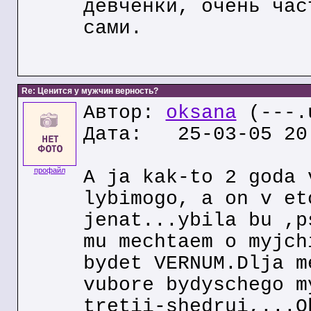
девченки, очень час
сами.
Re: Ценится у мужчин верность?
Автор:
oksana
(---.u
Дата: 25-03-05 20
профайл
A ja kak-to 2 goda 
lybimogo, a on v et
jenat...ybila bu ,p
mu mechtaem o myjch
bydet VERNUM.Dlja m
vubore bydyschego m
tretii-shedrui,...O