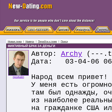
Новая тема
|
Наверх
|
Перейти к теме
|
Поиск
ФИКТИВНЫЙ БРАК ЗА ДЕНЬГИ
Автор:
Archy
(---.t
Дата: 03-04-06 06
Народ всем привет!
профайл
У меня есть огромно
там был однажды, оч
из наиболее реальны
на гражданке США ил