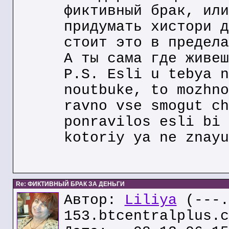
фиктивный брак, или
придумать хистори д
стоит это в предела
А ты сама где живеш
P.S. Esli u tebya n
noutbuke, to mozhno
ravno vse smogut ch
ponravilos esli bi 
kotoriy ya ne znayu
Re: ФИКТИВНЫЙ БРАК ЗА ДЕНЬГИ
Автор:
Liliya
(---.
153.btcentralplus.c