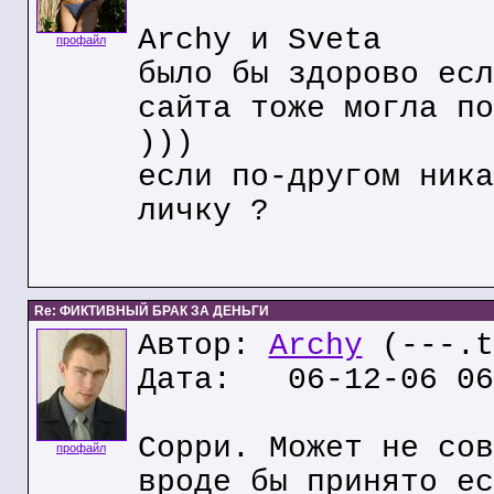
Archy и Sveta
профайл
было бы здорово есл
сайта тоже могла по
)))
если по-другом ника
личку ?
Re: ФИКТИВНЫЙ БРАК ЗА ДЕНЬГИ
Автор:
Archy
(---.t
Дата: 06-12-06 06
Сорри. Может не сов
профайл
вроде бы принято ес