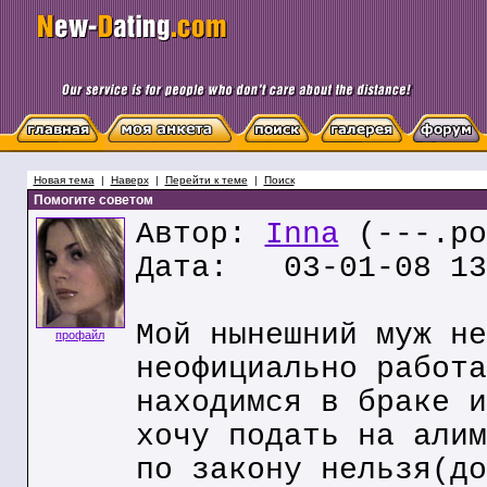
Новая тема
|
Наверх
|
Перейти к теме
|
Поиск
Помогите советом
Автор:
Inna
(---.po
Дата: 03-01-08 13
Мой нынешний муж не
профайл
неофициально работа
находимся в браке и
хочу подать на алим
по закону нельзя(до