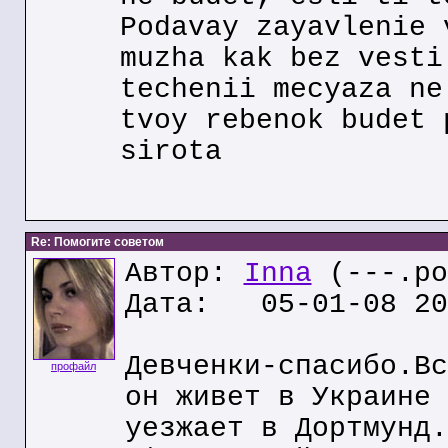
Podavay zayavlenie 
muzha kak bez vesti
techenii mecyaza ne
tvoy rebenok budet 
sirota
Re: Помогите советом
Автор:
Inna
(---.po
Дата: 05-01-08 20
Девченки-спасибо.Вс
профайл
он живет в Украине 
уезжает в Дортмунд.