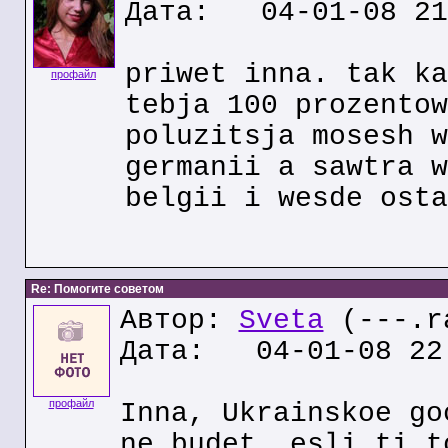
Дата: 04-01-08 21
priwet inna. tak ka
профайл
tebja 100 prozentow
poluzitsja mosesh w
germanii a sawtra w
belgii i wesde osta
Re: Помогите советом
Автор:
Sveta
(---.ra
Дата: 04-01-08 22
профайл
Inna, Ukrainskoe go
ne budet, esli ti t