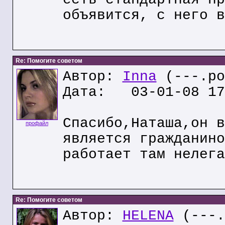
объявится, с него в
Re: Помогите советом
Автор:
Inna
(---.po
Дата: 03-01-08 17
Спасибо,Наташа,он в
профайл
является гражданино
работает там нелега
Re: Помогите советом
Автор:
HELENA
(---.