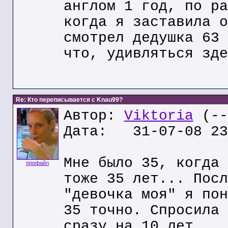
англом 1 год, по ра
когда я заставила о
смотрел дедушка 63 
что, удивляться зде
Re: Кто переписывается с Knau99?
Автор:
Viktoria
(--
Дата: 31-07-08 23
Мне было 35, когда 
профайл
тоже 35 лет... Посл
"девочка моя" я пон
35 точно. Спросила 
сразу на 10 лет... 