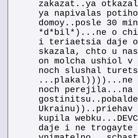
zakazat..ya otkazal
ya napivalas potiho
domoy..posle 30 min
*d*bil*)...ne o chi
i teriaetsia daje o
skazala, chto u nas
on molcha ushiol v 
noch slushal turets
...plakal))))...ne 
noch perejila...na 
gostinitsu..pobalde
Ukrainu))..priehav 
kupila webku...DEVC
daje i ne trogayte 
vnimatelno...schast