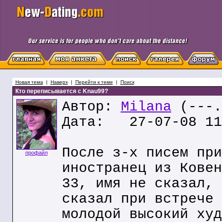
Новая тема
|
Наверх
|
Перейти к теме
|
Поиск
Кто переписывается с Knau99?
Автор:
Milana
(---.
Дата: 27-07-08 11
После з-х писем при
профайл
иностранец из Ковен
33, имя не сказал, 
сказал при встрече 
молодой высокий худ