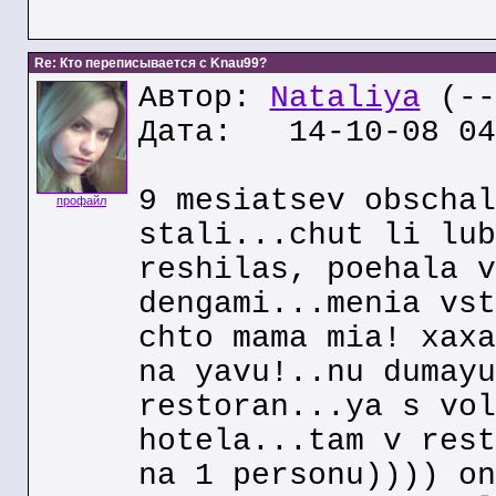
Re: Кто переписывается с Knau99?
Автор:
Nataliya
(--
Дата: 14-10-08 04
9 mesiatsev obschal
профайл
stali...chut li lub
reshilas, poehala v
dengami...menia vst
chto mama mia! xaxa
na yavu!..nu dumayu
restoran...ya s vol
hotela...tam v rest
na 1 personu)))) on