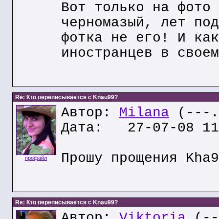
Вот только на фото 
черномазый, лет под
фотка не его! И как
иностранцев в своем
Re: Кто переписывается с Knau99?
Автор:
Milana
(---.
Дата: 27-07-08 11
Прошу прощения Kha9
профайл
Re: Кто переписывается с Knau99?
Автор:
Viktoria
(--