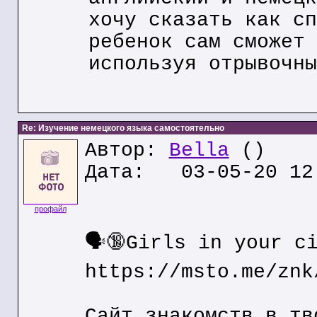
хочу сказать как сп
ребенок сам сможет 
используя отрывочны
Re: Изучение немецкого языка самостоятельно
Автор:
Bella
()
Дата: 03-05-20 12
профайл
🗣🔞Girls in your c
https://msto.me/znk
Сайт знакомств в тв