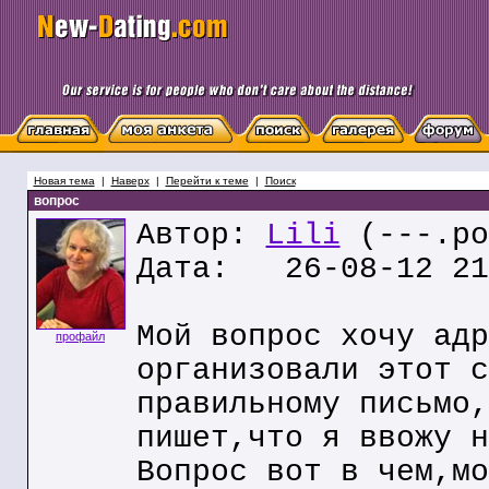
Новая тема
|
Наверх
|
Перейти к теме
|
Поиск
вопрос
Автор:
Lili
(---.po
Дата: 26-08-12 21
Мой вопрос хочу адр
профайл
организовали этот с
правильному письмо,
пишет,что я ввожу н
Вопрос вот в чем,мо