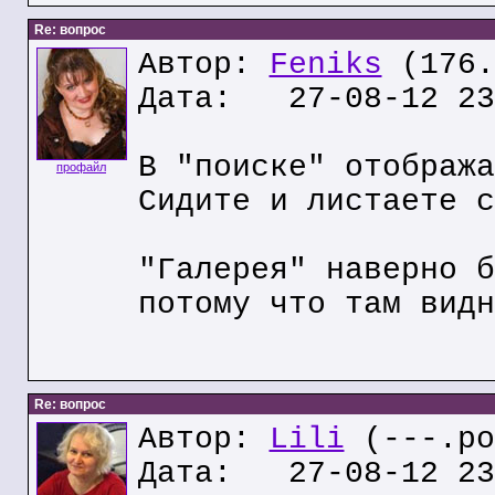
Re: вопрос
Автор:
Feniks
(176.
Дата: 27-08-12 23
В "поиске" отобража
профайл
Сидите и листаете с
"Галерея" наверно б
потому что там видн
Re: вопрос
Автор:
Lili
(---.po
Дата: 27-08-12 23