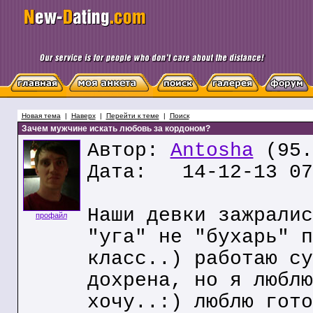
Новая тема
|
Наверх
|
Перейти к теме
|
Поиск
Зачем мужчине искать любовь за кордоном?
Автор:
Antosha
(95.
Дата: 14-12-13 07
Наши девки зажралис
профайл
"уга" не "бухарь" п
класс..) работаю су
дохрена, но я люблю
хочу..:) люблю гото