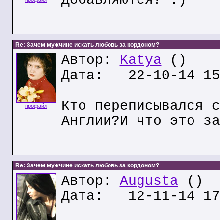
Добавляются? :)
профайл
Re: Зачем мужчине искать любовь за кордоном?
Автор:
Katya
()
Дата: 22-10-14 15
Кто переписывался с
профайл
Англии?И что это за
Re: Зачем мужчине искать любовь за кордоном?
Автор:
Augusta
()
Дата: 12-11-14 17