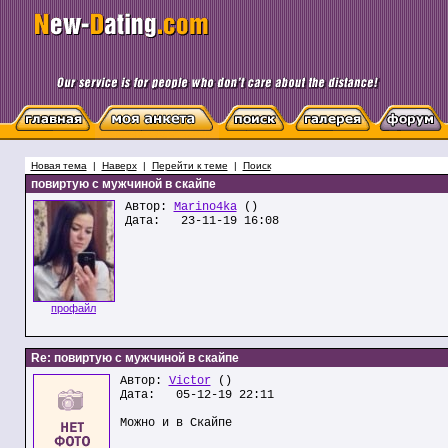
Новая тема
|
Наверх
|
Перейти к теме
|
Поиск
повиртую с мужчиной в скайпе
Автор:
Marino4ka
()
Дата: 23-11-19 16:08
профайл
Re: повиртую с мужчиной в скайпе
Автор:
Victor
()
Дата: 05-12-19 22:11
Можно и в Скайпе