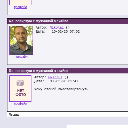
профайл
Re: повиртую с мужчиной в скайпе
Автор:
Nikolai
()
Дата: 10-02-20 07:02
профайл
Re: повиртую с мужчиной в скайпе
Автор:
GRIZZLI
()
Дата: 17-03-20 09:47
хочу стобой вместевиртонуть
профайл
Дерево