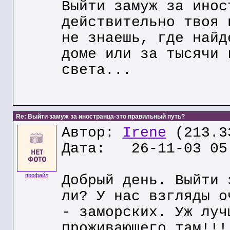
Выйти замуж за инос
действительно твоя 
не знаешь, где найд
доме или за тысячи 
света...
Re: Выйти замуж за иностранца-это правильный путь?
Автор:
Irene
(213.3
Дата: 26-11-03 05
профайл
Добрый день. Выйти 
ли? У нас взгляды о
- заморских. Уж луч
проживающего там!!!