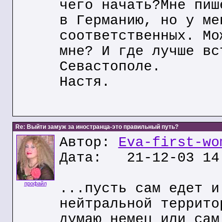
чего начать?Мне пиш
в Германию, но у ме
соответственных. Мо
мне? И где лучше вс
Севастополе.
Настя.
Re: Выйти замуж за иностранца-это правильный путь?
Автор:
Eva-first-wo
Дата: 21-12-03 14
профайл
...пусть сам едет и
нейтральной террито
думаю немец или сам