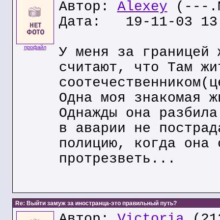
Автор:
Alexey
(---.M
Дата: 19-11-03 13
профайл
У меня за границей 
считают, что Там жи
соотечественником(ц
Одна моя знакомая ж
Однажды она разбила
в аварии не пострад
полицию, когда она 
протрезветь...
Re: Выйти замуж за иностранца-это правильный путь?
Автор:
Victoria
(212