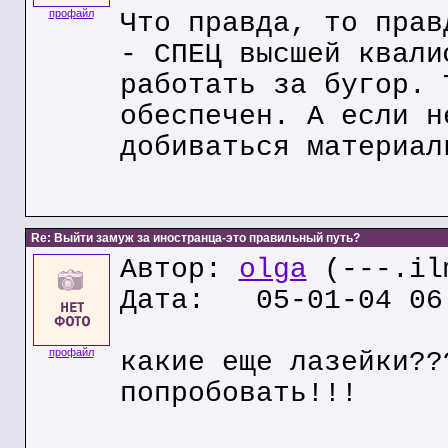
профайл
Что правда, то прав
- СПЕЦ высшей квали
работать за бугор. 
обеспечен. А если н
добиваться материал
Re: Выйти замуж за иностранца-это правильный путь?
Автор:
olga
(---.il
Дата: 05-01-04 06
профайл
какие еще лазейки??
попробовать!!!