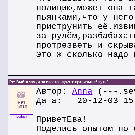
полицию,может она т
пьянками,что у него
приструнить её.Изви
за рулём,разбабахат
протрезветь и скрыв
Это ж сколько надо 
Re: Выйти замуж за иностранца-это правильный путь?
Автор:
Anna
(---.se
Дата: 20-12-03 15
профайл
ПриветЕва!
Поделись опытом по 