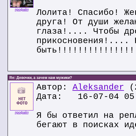
профайл
Лолита! Спасибо! Же
друга! От души жела
глаза!.... Чтобы др
прикосновения!.... 
быть!!!!!!!!!!!!!!!
Re: Девочки, а зачем нам мужики?
Автор:
Aleksander
(2
Дата: 16-07-04 05
профайл
Я бы ответил на реп
бегают в поисках ид