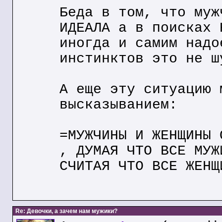
Беда в том, что муж
ИДЕАЛА а в поисках 
иногда и самим надо
инстинктов это не ш
А еще эту ситуацию 
высказыванием:
=МУЖЧИНЫ И ЖЕНЩИНЫ 
, ДУМАЯ ЧТО ВСЕ МУЖ
СЧИТАЯ ЧТО ВСЕ ЖЕНЩ
Re: Девочки, а зачем нам мужики?