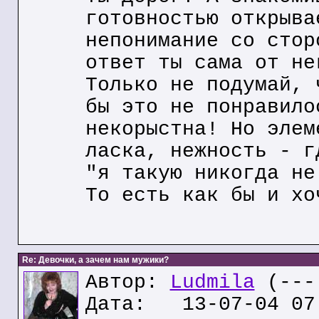
готовностью открыва
непонимание со стор
ответ ты сама от не
Только не подумай, 
бы это не понравило
некорыстна! Но элем
ласка, нежность - г
"я такую никогда не
То есть как бы и хо
Re: Девочки, а зачем нам мужики?
Автор:
Ludmila
(---.
Дата: 13-07-04 07