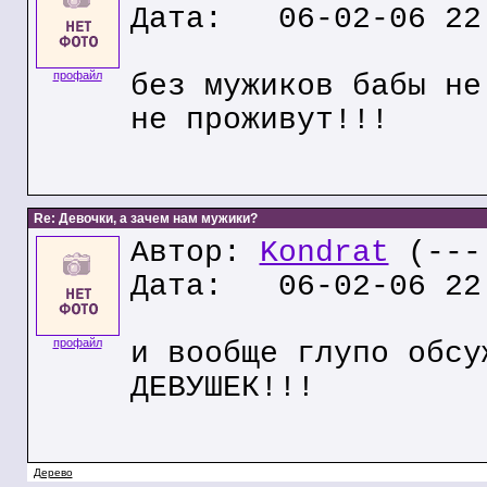
Дата: 06-02-06 22
профайл
без мужиков бабы не
не проживут!!!
Re: Девочки, а зачем нам мужики?
Автор:
Kondrat
(---.
Дата: 06-02-06 22
профайл
и вообще глупо обсу
ДЕВУШЕК!!!
Дерево