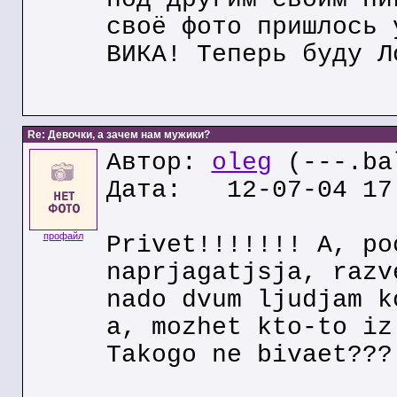
своё фото пришлось 
ВИКА! Теперь буду Л
Re: Девочки, а зачем нам мужики?
Автор:
oleg
(---.ba
Дата: 12-07-04 17
профайл
Privet!!!!!!! A, po
naprjagatjsja, razv
nado dvum ljudjam k
a, mozhet kto-to iz
Takogo ne bivaet???