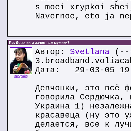
s moei xrypkoi shei
Navernoe, eto ja ne
Re: Девочки, а зачем нам мужики?
Автор:
Svetlana
(---
3.broadband.voliaca
Дата: 29-03-05 19
профайл
Девчонки, это всё ф
говорила Сердючка, 
Украина 1) незалежн
красавеца (ну это у
делается, всё к луч