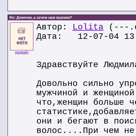
Re: Девочки, а зачем нам мужики?
Автор:
Lolita
(---.c
Дата: 12-07-04 13
профайл
Здравствуйте Людмил
Довольно сильно упр
мужчиной и женщиной
что,женщин больше ч
статистике,добавляе
они и бегают в поис
волос....При чем не