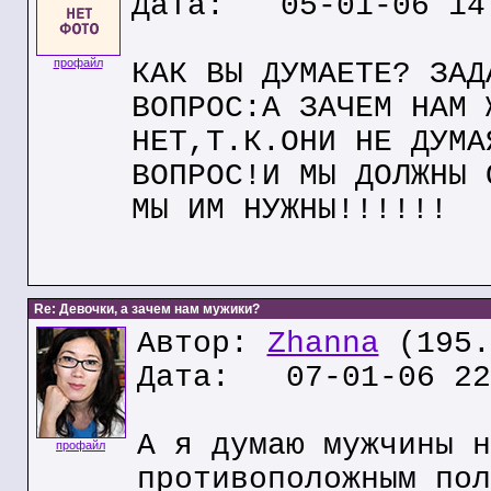
Дата: 05-01-06 14
профайл
КАК ВЫ ДУМАЕТЕ? ЗАД
ВОПРОС:А ЗАЧЕМ НАМ 
НЕТ,Т.К.ОНИ НЕ ДУМА
ВОПРОС!И МЫ ДОЛЖНЫ 
МЫ ИМ НУЖНЫ!!!!!!
Re: Девочки, а зачем нам мужики?
Автор:
Zhanna
(195.
Дата: 07-01-06 22
А я думаю мужчины н
профайл
противоположным пол