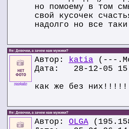
но помоему в том см
свой кусочек счасть
надолго но все таки
Re: Девочки, а зачем нам мужики?
Автор:
katia
(---.Mo
Дата: 28-12-05 15
профайл
как же без них!!!!!
Re: Девочки, а зачем нам мужики?
Автор:
OLGA
(195.15