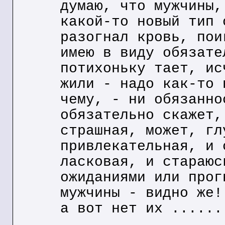
думаю, что мужчины,
какой-то новый тип 
разогнал кровь, пои
имею в виду обязате
потихоньку тает, ис
жили - надо как-то 
чему, - ни обязанно
обязательно скажет,
страшная, может, гл
привлекательная, и 
ласковая, и стараюс
ожиданиями или прог
мужчины - видно же!
а вот нет их ......