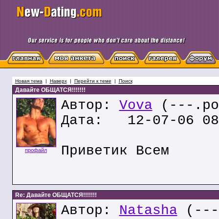
Новая тема
|
Наверх
|
Перейти к теме
|
Поиск
Давайте ОБЩАТСЯ!!!!!!!
Автор:
Vova
(---.po
Дата: 12-07-06 08
Приветик Всем
профайл
Re: Давайте ОБЩАТСЯ!!!!!!!
Автор:
Natasha
(---