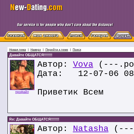
Новая тема
|
Наверх
|
Перейти к теме
|
Поиск
Давайте ОБЩАТСЯ!!!!!!!
Автор:
Vova
(---.po
Дата: 12-07-06 08
Приветик Всем
профайл
Re: Давайте ОБЩАТСЯ!!!!!!!
Автор:
Natasha
(---