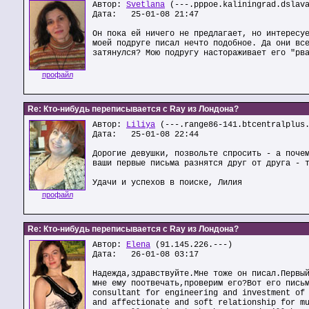
Автор:
Svetlana
(---.pppoe.kaliningrad.dslava
Дата: 25-01-08 21:47
Он пока ей ничего не предлагает, но интересу
моей подруге писал нечто подобное. Да они вс
затянулся? Мою подругу настораживает его "рв
профайл
Re: Кто-нибудь переписывается с Ray из Лондона?
Автор:
Liliya
(---.range86-141.btcentralplus
Дата: 25-01-08 22:44
Дорогие девушки, позвольте спросить - а поче
ваши первые письма разнятся друг от друга - 
Удачи и успехов в поиске, Лилия
профайл
Re: Кто-нибудь переписывается с Ray из Лондона?
Автор:
Elena
(91.145.226.---)
Дата: 26-01-08 03:17
Надежда,здравствуйте.Мне тоже он писал.Первы
мне ему поотвечать,проверим его?Вот его пись
consultant for engineering and investment of
and affectionate and soft relationship for m