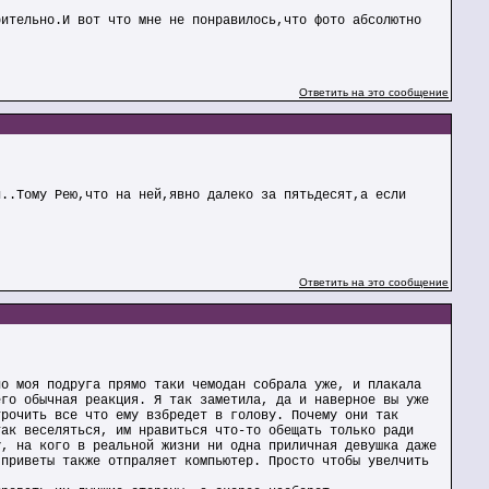
рительно.И вот что мне не понравилось,что фото абсолютно
Ответить на это сообщение
и..Тому Рею,что на ней,явно далеко за пятьдесят,а если
Ответить на это сообщение
но моя подруга прямо таки чемодан собрала уже, и плакала
его обычная реакция. Я так заметила, да и наверное вы уже
трочить все что ему взбредет в голову. Почему они так
так веселяться, им нравиться что-то обещать только ради
у, на кого в реальной жизни ни одна приличная девушка даже
 приветы также отпраляет компьютер. Просто чтобы увелчить