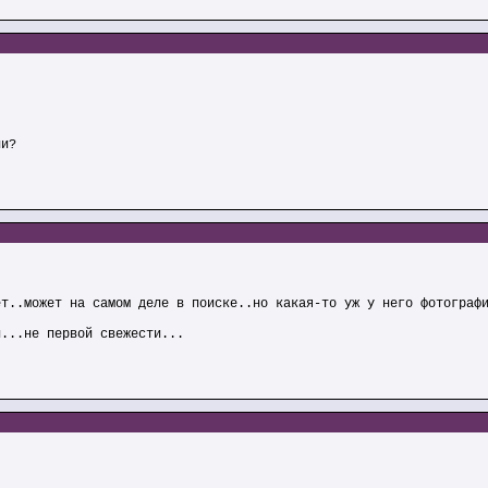
ли?
ет..может на самом деле в поиске..но какая-то уж у него фотограф
и...не первой свежести...