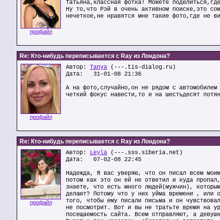
Татьяна,классная фотка! Можете поделиться,гд
Ну то,что Рэй в очень активном поиске,это со
нечеткое,не нравятся мне такие фото,где не в
профайл
Re: Кто-нибудь переписывается с Ray из Лондона?
Автор:
Tanya
(---.tis-dialog.ru)
Дата: 31-01-08 21:36
А на фото,случайно,он не рядом с автомобилем
четкий фокус навести,то и на шестьдесят потя
профайл
Re: Кто-нибудь переписывается с Ray из Лондона?
Автор:
Leyla
(---.sss.siberia.net)
Дата: 07-02-08 22:45
Надежда, Я вас уверяю, что он писал всем мои
потом как это он ей не ответил и куда пропал
знаете, что есть много людей(мужчин), которы
делают? Потому что у них уйма времени , или 
того, чтобы ему писали письма и он чувствова
профайл
не посмотрит. Вот и вы не тратьте время на у
посещаемость сайта. Всем отправляют, а девуш