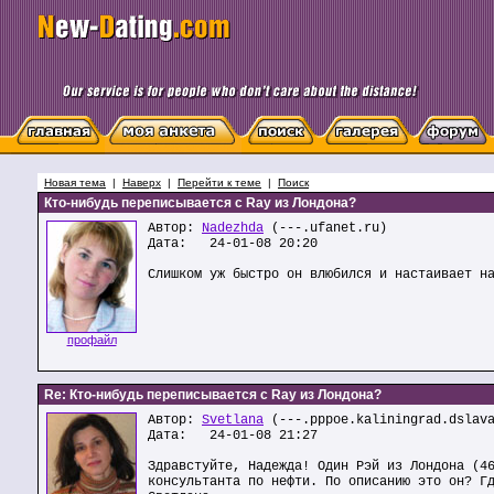
Новая тема
|
Наверх
|
Перейти к теме
|
Поиск
Кто-нибудь переписывается с Ray из Лондона?
Автор:
Nadezhda
(---.ufanet.ru)
Дата: 24-01-08 20:20
Слишком уж быстро он влюбился и настаивает н
профайл
Re: Кто-нибудь переписывается с Ray из Лондона?
Автор:
Svetlana
(---.pppoe.kaliningrad.dslava
Дата: 24-01-08 21:27
Здравстуйте, Надежда! Один Рэй из Лондона (4
консультанта по нефти. По описанию это он? Г