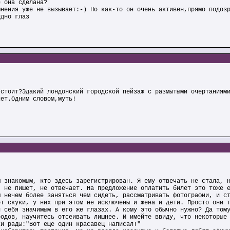
е она сделана?
мнения уже не вызывает:-) Но как-то он очень активен,прямо подоз
идно глаз
 стоит?Эдакий лондонский городской пейзаж с размытыми очертаниям
нет.Одним словом,муть!
м знакомым, кто здесь зарегистрирован. Я ему отвечать не стала, 
, не пишет, не отвечает. На предложение оплатить билет это тоже 
м нечем более заняться чем сидеть, рассматривать фотографии, и с
от скуки, у них при этом не исключены и жена и дети. Просто они 
л себя значимым в его же глазах. А кому это обычно нужно? Да том
родов, научитесь отсеивать лишнее. И имейте ввиду, что некоторые
ки рады:"Вот еще один красавец написал!"