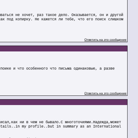
ываться не хочет, раз такое дело. Оказывается, он и другой
как под копирку. Не кажется ли тебе, что его поиск слишком
Ответить на это сообщение
 поике и что особенного что письма одинаковые, а разве
Ответить на это сообщение
писал,как ни в чем не бывало.С многоточиями.Надежда,может
etails..in my profile..but in summary as an International