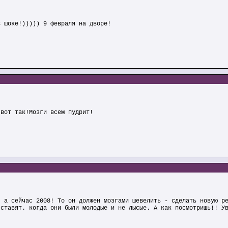
в шоке!))))) 9 февраля на дворе!
!вот так!Мозги всем пудрит!
- а сейчас 2008! То он должен мозгами шевелить - сделать новую р
 ставят. когда они были молодые и не лысые. А как посмотришь!! У