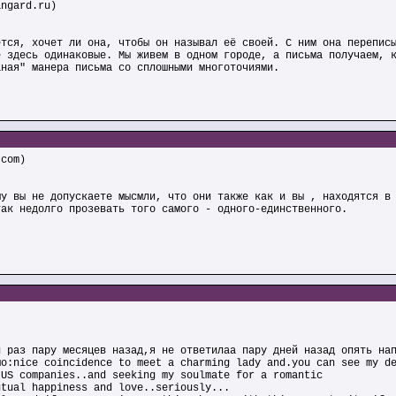
ngard.ru)
ется, хочет ли она, чтобы он называл её своей. С ним она перепис
е здесь одинаковые. Мы живем в одном городе, а письма получаем, 
аная" манера письма со сплошными многоточиями.
.com)
му вы не допускаете мысмли, что они также как и вы , находятся в
так недолго прозевать того самого - одного-единственного.
й раз пару месяцев назад,я не ответилаа пару дней назад опять на
мо:nice coincidence to meet a charming lady and.you can see my d
 US companies..and seeking my soulmate for a romantic
utual happiness and love..seriously...