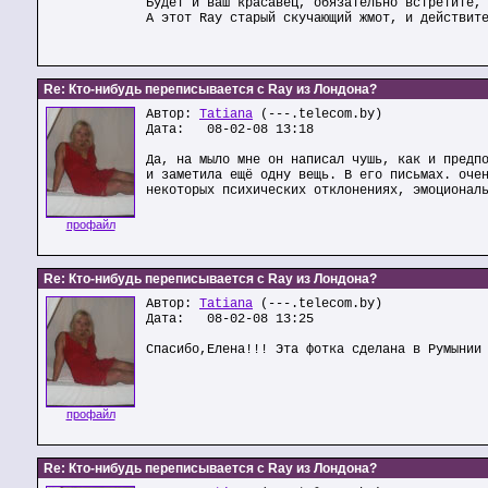
Будет и ваш красавец, обязательно встретите,
А этот Ray старый скучающий жмот, и действит
Re: Кто-нибудь переписывается с Ray из Лондона?
Автор:
Tatiana
(---.telecom.by)
Дата: 08-02-08 13:18
Да, на мыло мне он написал чушь, как и предп
и заметила ещё одну вещь. В его письмах. оче
некоторых психических отклонениях, эмоционал
профайл
Re: Кто-нибудь переписывается с Ray из Лондона?
Автор:
Tatiana
(---.telecom.by)
Дата: 08-02-08 13:25
Спасибо,Елена!!! Эта фотка сделана в Румынии
профайл
Re: Кто-нибудь переписывается с Ray из Лондона?