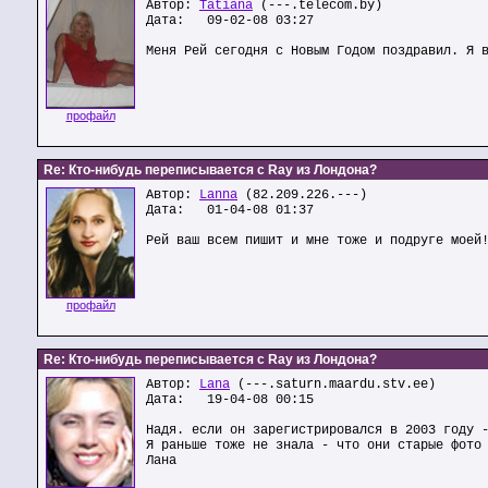
Автор:
Tatiana
(---.telecom.by)
Дата: 09-02-08 03:27
Меня Рей сегодня с Новым Годом поздравил. Я 
профайл
Re: Кто-нибудь переписывается с Ray из Лондона?
Автор:
Lanna
(82.209.226.---)
Дата: 01-04-08 01:37
Рей ваш всем пишит и мне тоже и подруге моей
профайл
Re: Кто-нибудь переписывается с Ray из Лондона?
Автор:
Lana
(---.saturn.maardu.stv.ee)
Дата: 19-04-08 00:15
Надя. если он зарегистрировался в 2003 году 
Я раньше тоже не знала - что они старые фото
Лана