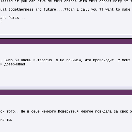
pleased if you can give me this chance with this opportunity.if 
tual togetherness and future....??can i call you ?? want to make
 and Paris...
rt
е. Было бы очень интересно. Я не понимаю, что происходит. У меня
 и доверчивая.
 он того...Не в себе немного.Поверьте,я многое повидала за свою 
рианты.