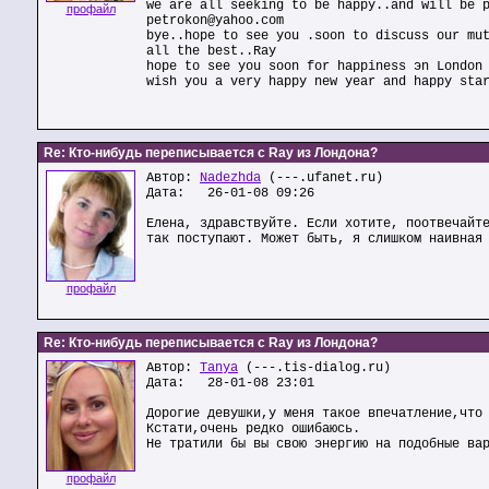
we are all seeking to be happy..and will be 
профайл
petrokon@yahoo.com
bye..hope to see you .soon to discuss our mu
all the best..Ray
hope to see you soon for happiness эn London
wish you a very happy new year and happy sta
Re: Кто-нибудь переписывается с Ray из Лондона?
Автор:
Nadezhda
(---.ufanet.ru)
Дата: 26-01-08 09:26
Елена, здравствуйте. Если хотите, поотвечайт
так поступают. Может быть, я слишком наивная
профайл
Re: Кто-нибудь переписывается с Ray из Лондона?
Автор:
Tanya
(---.tis-dialog.ru)
Дата: 28-01-08 23:01
Дорогие девушки,у меня такое впечатление,что
Кстати,очень редко ошибаюсь.
Не тратили бы вы свою энергию на подобные ва
профайл