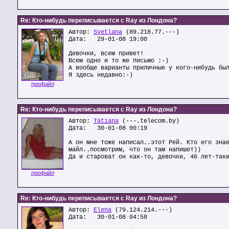
Re: Кто-нибудь переписывается с Ray из Лондона?
Автор:
Svetlana
(89.218.77.---)
Дата: 29-01-08 19:00
Девочки, всем привет!
Всем одно и то же письмо :-)
А вообще варианты приличные у кого-нибудь бы
Я здесь недавно:-)
профайл
Re: Кто-нибудь переписывается с Ray из Лондона?
Автор:
Tatiana
(---.telecom.by)
Дата: 30-01-08 00:19
А он мне тоже написал..этот Рей. Кто его зна
майл..посмотрим, что он там напишет))
Да и староват он как-то, девочки, 46 лет-так
профайл
Re: Кто-нибудь переписывается с Ray из Лондона?
Автор:
Elena
(79.124.214.---)
Дата: 30-01-08 04:58