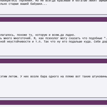
 наберитесь терпения. Но не всегда красивые и богатые любят афиш
ельно старше вашей бабушки...
олагалось, похоже ту, которую и всем.да ладно.
нь много многоточий. Я, как психолог могу сказать что подобные "
ьной неустойчивости и т.п. Так что ну его подальше куда. Себе до
 этим летом. У них возле бара одного на пляже вот такие штуковин