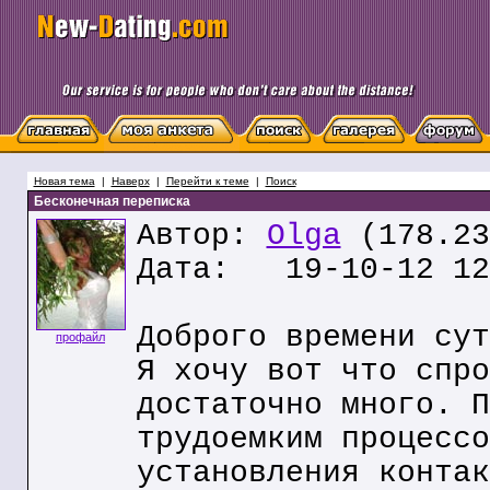
Новая тема
|
Наверх
|
Перейти к теме
|
Поиск
Бесконечная переписка
Автор:
Olga
(178.23
Дата: 19-10-12 12
Доброго времени сут
профайл
Я хочу вот что спро
достаточно много. П
трудоемким процессо
установления контак