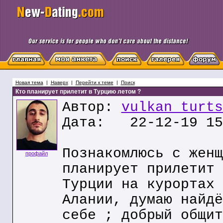
Новая тема
|
Наверх
|
Перейти к теме
|
Поиск
Кто планирует прилетит в Турцию летом ?
Автор:
vulkan turts
Дата: 22-12-19 15
Познакомлюсь с женщ
профайл
планирует прилетит 
Турции на курортах 
Алании, думаю найдё
себе ; добрый общит