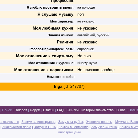
Профессия:
Я люблю проводить время:
на природе
Я слушаю музыку:
поп
Мой характер:
не указано
Моя любимая кухня:
не указано
Знания языков:
английский, русский
Религия:
не указано
Расовая принадлежность:
европейск
Мое отношение к спиртному:
Не пью
Мое отношение к курению:
Иногда курю
Мое отношение к наркотикам:
Не признаю вообще
Немного о себе:
Inga
(id=247707)
|
Поиск
|
Галерея
|
Форум
|
Статьи
|
FAQ
|
Ссылки
|
Истории знакомства
|
О нас
|
Польз
а знакомств
|
Замуж за иностранца
|
Замуж за рубеж
|
Женские советы
|
Мужчина Ваш
|
Знакомимся легко
|
Замуж в США
|
Замуж в Германию
|
Замуж в Англию
|
Замуж в И
иностранцами