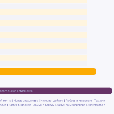
овательское соглашение
ей мечты
|
Новые знакомства
|
Интернет дейтинг
|
Любовь в интернете
|
Так хочу
талию
|
Замуж в Швецию
|
Замуж в Канаду
|
Замуж за миллионера
|
Знакомства с