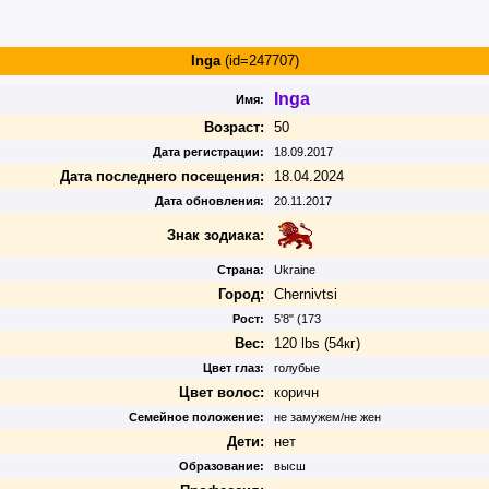
Inga
(id=247707)
Inga
Имя:
Возраст:
50
Дата регистрации:
18.09.2017
Дата последнего посещения:
18.04.2024
Дата обновления:
20.11.2017
Знак зодиака:
Страна:
Ukraine
Город:
Chernivtsi
Рост:
5'8" (173
Вес:
120 lbs (54кг)
Цвет глаз:
голубые
Цвет волос:
коричн
Семейное положение:
не замужем/не жен
Дети:
нет
Образование:
высш