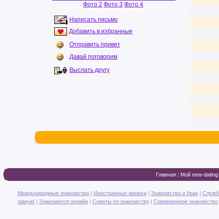
Фото 2
Фото 3
Фото 4
Написать письмо
Добавить в избранные
Отправить привет
Давай поговорим
Выслать другу
Главная
|
Мой new-dating
Международные знакомства
|
Иностранные женихи
|
Знакомства и брак
|
Служб
замуж!
|
Знакомится онлайн
|
Советы по знакомству
|
Современное знакомство