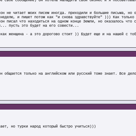
ое свое сообщение) Он хотела наладить свой бизнес и я посоветова
 он не читает моих писем иногда. приходили и большие письма, но 
 неделю, и пишет потом как "и снова здравствуйте" ))) Как только
 он писал что находиться на одном конце Земли, но оказалось что 
м... пусть это будет на его совести...
 как женщина - а это дорогово стоит )) Будет еще и на нашей с то
он общается только на английском или русский тоже знает. Все дел
нает, но турки народ который быстро учиться)))