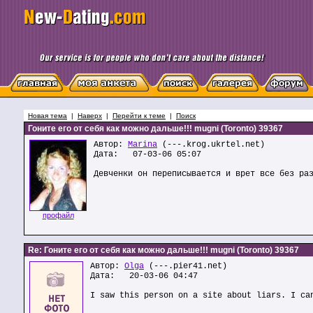
Новая тема
|
Наверх
|
Перейти к теме
|
Поиск
Гоните его от себя как можно дальше!!! mugni (Toronto) 39367
Автор:
Marina
(---.krog.ukrtel.net)
Дата: 07-03-06 05:07
Девченки он переписывается и врет все без ра
профайл
Re: Гоните его от себя как можно дальше!!! mugni (Toronto) 39367
Автор:
Olga
(---.pier41.net)
Дата: 20-03-06 04:47
I saw this person on a site about liars. I ca