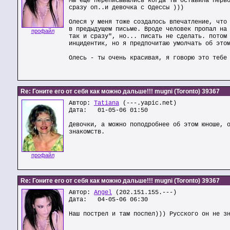
Мы еще переписывались когда ты оставила перв
сразу оп..и девочка с Одессы )))
Олеся у меня тоже создалось впечатление, что
в предыдущем письме. Вроде человек пропал на
профайл
так и сразу", но... писать не сделать. потом
инцидентик, но я предпочитаю умолчать об это
Олесь - ты очень красивая, я говорю это тебе
Re: Гоните его от себя как можно дальше!!! mugni (Toronto) 39367
Автор:
Tatiana
(---.yapic.net)
Дата: 01-05-06 01:50
Девочки, а можно поподробнее об этом юноше, 
знакомств.
профайл
Re: Гоните его от себя как можно дальше!!! mugni (Toronto) 39367
Автор:
Angel
(202.151.155.---)
Дата: 04-05-06 06:30
Наш пострел и там поспел))) Русского он не з