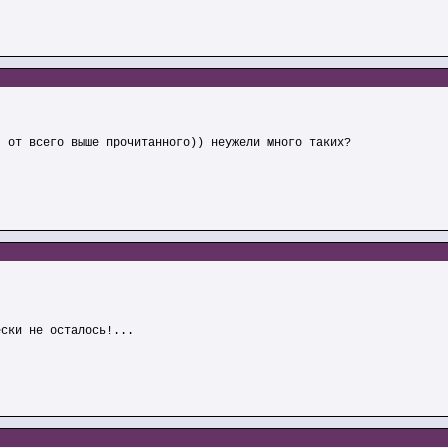
я от всего выше прочитанного)) неужели много таких?
ески не осталось!...