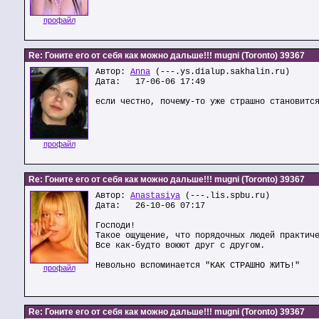
профайл
Re: Гоните его от себя как можно дальше!!! mugni (Toronto) 39367
Автор:
Anna
(---.ys.dialup.sakhalin.ru)
Дата: 17-06-06 17:49
если честно, почему-то уже страшно становитс
профайл
Re: Гоните его от себя как можно дальше!!! mugni (Toronto) 39367
Автор:
Anastasiya
(---.lis.spbu.ru)
Дата: 26-10-06 07:17
Господи!
Такое ощущение, что порядочных людей практич
Все как-будто воюют друг с другом.
Невольно вспоминается "КАК СТРАШНО ЖИТЬ!"
профайл
Re: Гоните его от себя как можно дальше!!! mugni (Toronto) 39367