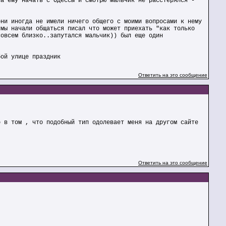
ла ему начать с Одессы и смотрю мальчик не расстерялся -
они иногда не имели ничего общего с моими вопросами к нему
 мы начали общаться писал что может приехать "как только
совсем близко..запутался мальчик)) был еще один
бой улице праздник
Ответить на это сообщение
о в том , что подобный тип одолевает меня на другом сайте
Ответить на это сообщение