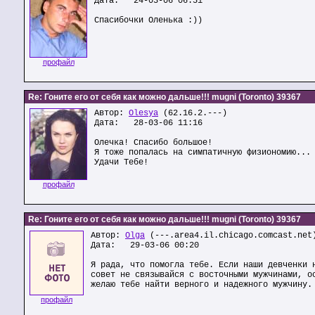
Дата: 24-03-06 06:51
Спасибочки Оленька :))
профайл
Re: Гоните его от себя как можно дальше!!! mugni (Toronto) 39367
Автор:
Olesya
(62.16.2.---)
Дата: 28-03-06 11:16
Олечка! Спасибо большое!
Я тоже попалась на симпатичную физиономию...
Удачи Тебе!
профайл
Re: Гоните его от себя как можно дальше!!! mugni (Toronto) 39367
Автор:
Olga
(---.area4.il.chicago.comcast.net
Дата: 29-03-06 00:20
Я рада, что помогла тебе. Если наши девченки 
совет не связывайся с восточными мужчинами, о
желаю тебе найти верного и надежного мужчину.
профайл