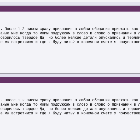
ю. После 1-2 писем сразу признания в любви обещания приехать как
саные мне когда то моим подружкам в слово в слово о признании в 
говорилось твердое Да, но более мелкие детали опускались и терял
же мы встретимся и где я буду жить? в конечном счете я почувство
ю. После 1-2 писем сразу признания в любви обещания приехать как
саные мне когда то моим подружкам в слово в слово о признании в 
говорилось твердое Да, но более мелкие детали опускались и терял
же мы встретимся и где я буду жить? в конечном счете я почувство