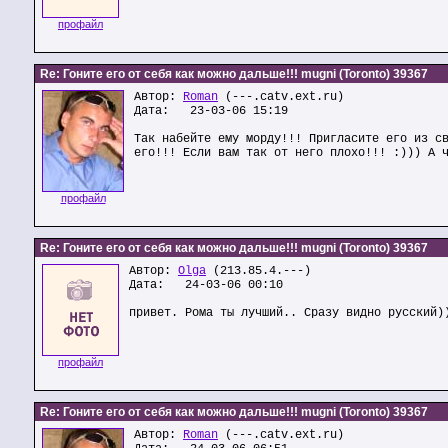
профайл
Re: Гоните его от себя как можно дальше!!! mugni (Toronto) 39367
Автор:
Roman
(---.catv.ext.ru)
Дата: 23-03-06 15:19
Так набейте ему морду!!! Пригласите его из с
его!!! Если вам так от него плохо!!! :))) А 
профайл
Re: Гоните его от себя как можно дальше!!! mugni (Toronto) 39367
Автор:
Olga
(213.85.4.---)
Дата: 24-03-06 00:10
привет. Рома ты лучший.. Сразу видно русский)
профайл
Re: Гоните его от себя как можно дальше!!! mugni (Toronto) 39367
Автор:
Roman
(---.catv.ext.ru)