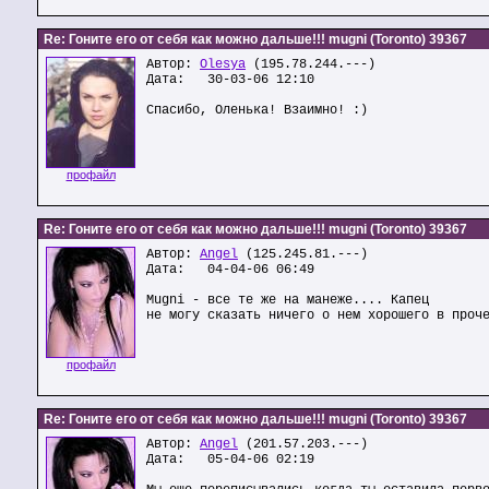
Re: Гоните его от себя как можно дальше!!! mugni (Toronto) 39367
Автор:
Olesya
(195.78.244.---)
Дата: 30-03-06 12:10
Спасибо, Оленька! Взаимно! :)
профайл
Re: Гоните его от себя как можно дальше!!! mugni (Toronto) 39367
Автор:
Angel
(125.245.81.---)
Дата: 04-04-06 06:49
Mugni - все те же на манеже.... Капец
не могу сказать ничего о нем хорошего в проч
профайл
Re: Гоните его от себя как можно дальше!!! mugni (Toronto) 39367
Автор:
Angel
(201.57.203.---)
Дата: 05-04-06 02:19