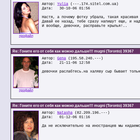
Автор:
Yulia
(---.174.sitel.com.ua)
Дата: 30-10-06 01:56
Настя, а почему фотку убрала, такая красивая
Давай ее назад, тебе сразу напишут еще, и на
И вообще, девочки, расправьте крылья!..
профайл
Re: Гоните его от себя как можно дальше!!! mugni (Toronto) 39367
Автор:
Gena
(195.58.240.---)
Дата: 21-11-06 12:58
девочки раслабтесь.на халяву сыр бывает толь
профайл
Re: Гоните его от себя как можно дальше!!! mugni (Toronto) 39367
Автор:
Natasha
(82.209.196.---)
Дата: 01-12-06 01:16
Да не исключительно на иностранцев мы кидаем