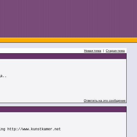
Новая тема
|
Старая тема
да..
Ответить на это сообщение
ing http://www.kunstkamer.net