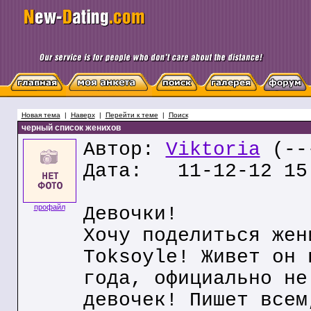
Новая тема
|
Наверх
|
Перейти к теме
|
Поиск
черный список женихов
Автор:
Viktoria
(---
Дата: 11-12-12 15
профайл
Девочки!
Хочу поделиться жен
Toksoyle! Живет он 
года, официально не
девочек! Пишет всем