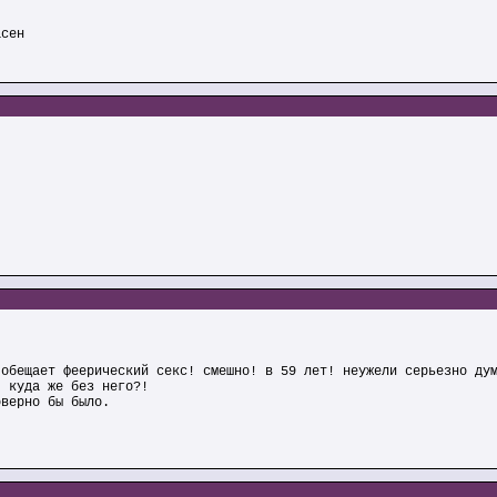
асен
 обещает феерический секс! смешно! в 59 лет! неужели серьезно ду
, куда же без него?!
оверно бы было.