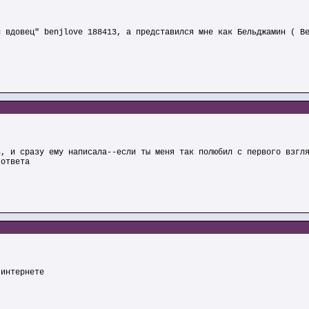
й вдовец" benjlove 188413, а представился мне как Бельджамин ( В
в, и сразу ему написала--если ты меня так полюбил с первого взгл
 ответа
 интернете