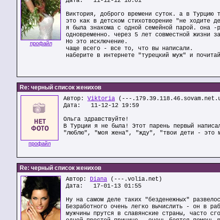
Дата: 11-12-12 18:01
Виктория, доброго времени суток. а в Турцию 
это как в детском стихотворение "не ходите д
я была знакома с одной семейной парой. она -
одновременно. через 5 лет совместной жизни з
Но это исключение.
профайл
чаще всего - все то, что вы написали.
наберите в интернете "турецкий муж" и почита
Re: черный список женихов
Автор:
Viktoria
(---.179.39.118.46.sovam.net.
Дата: 11-12-12 19:59
Ольга здравствуйте!
В Турции я не была! Этот парень первый написа
"люблю", "моя жена", "жду", "твои дети - это 
профайл
Re: черный список женихов
Автор:
Diana
(---.volia.net)
Дата: 17-01-13 01:55
Ну на самом деле таких "безденежных" развело
Безработного очень легко вычислить - он в ра
мужчины прутся в славянские страны, часто сг