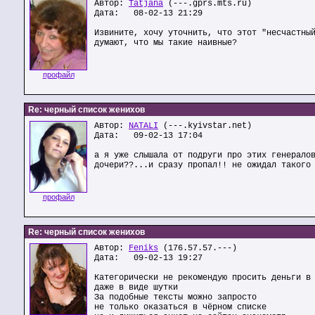
Автор:
Tatjana
(---.gprs.mts.ru)
Дата: 08-02-13 21:29
Извините, хочу уточнить, что этот "несчастны
думают, что мы такие наивные?
профайл
Re: черный список женихов
Автор:
NATALI
(---.kyivstar.net)
Дата: 09-02-13 17:04
а я уже слышала от подруги про этих генерало
дочери??...и сразу пропал!! не ожидал такого
профайл
Re: черный список женихов
Автор:
Feniks
(176.57.57.---)
Дата: 09-02-13 19:27
Категорически не рекомендую просить деньги в
даже в виде шутки
За подобные тексты можно запросто
не только оказаться в чёрном списке