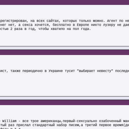
арегистрирован, на всех сайтах, которых только можно. Агент по н
енег нет, а секса хочется, бесплатно в Европе никто лузеру не да
остью 2 раза в год, чтобы хватило на пол года.
рист, также периодично в Украине тусит "выбирает невесту" послед
0 William - все трое американцы,первый-сексуально озабоченный ма
ртый раз прислал стандартный набор писем,а третий первое время(д