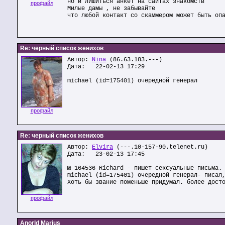
но и лишиться анкет на сайтах знакомств
профайл
Милые дамы , не забывайте
что любой контакт со скаммером может быть оп
Re: черный список женихов
Автор:
Nina
(86.63.183.---)
Дата: 22-02-13 17:29
michael (id=175401) очередной генерал
профайл
Re: черный список женихов
Автор:
Elvira
(---.10-157-90.telenet.ru)
Дата: 23-02-13 17:45
№ 164536 Richard - пишет сексуальные письма.
michael (id=175401) очередной генерал- писал
Хоть бы звание поменьше придумал. более дост
профайл
Anorld Marius