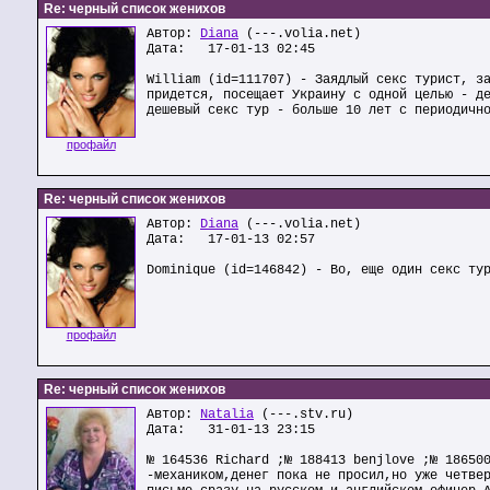
Re: черный список женихов
Автор:
Diana
(---.volia.net)
Дата: 17-01-13 02:45
William (id=111707) - Заядлый секс турист, з
придется, посещает Украину с одной целью - д
дешевый секс тур - больше 10 лет с периодичн
профайл
Re: черный список женихов
Автор:
Diana
(---.volia.net)
Дата: 17-01-13 02:57
Dominique (id=146842) - Во, еще один секс ту
профайл
Re: черный список женихов
Автор:
Natalia
(---.stv.ru)
Дата: 31-01-13 23:15
№ 164536 Richard ;№ 188413 benjlove ;№ 18650
-механиком,денег пока не просил,но уже четве