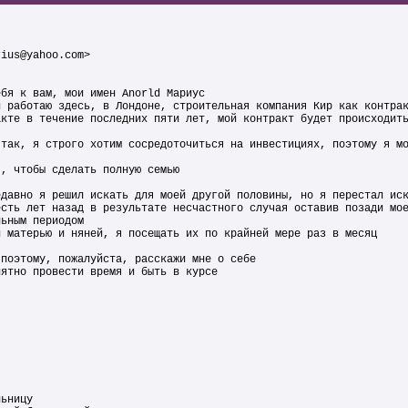
rius@yahoo.com>
ебя к вам, мои имен Anorld Мариус
и работаю здесь, в Лондоне, строительная компания Кир как контра
акте в течение последних пяти лет, мой контракт будет происходит
 так, я строго хотим сосредоточиться на инвестициях, поэтому я м
я, чтобы сделать полную семью
едавно я решил искать для моей другой половины, но я перестал ис
есть лет назад в результате несчастного случая оставив позади мо
льным периодом
й матерью и няней, я посещать их по крайней мере раз в месяц
 поэтому, пожалуйста, расскажи мне о себе
иятно провести время и быть в курсе
льницу