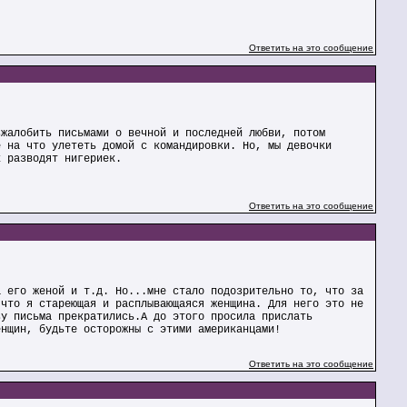
Ответить на это сообщение
зжалобить письмами о вечной и последней любви, потом
е на что улететь домой с командировки. Но, мы девочки
х разводят нигериек.
Ответить на это сообщение
а его женой и т.д. Но...мне стало подозрительно то, что за
 что я стареющая и расплывающаяся женщина. Для него это не
зу письма прекратились.А до этого просила прислать
енщин, будьте осторожны с этими американцами!
Ответить на это сообщение