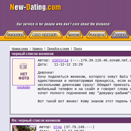
Новая тема
|
Наверх
|
Перейти к теме
|
Поиск
черный список женихов
Автор:
Viktoria
(---.179.39.118.46.sovam.net.
Дата: 11-12-12 15:29
Девочки!
Хочу поделиться женихом, которого зовут Batu 
единственная и неповторимая принцесса, если е
несколькими девочками сразу! Обещает приехать
профайл
мобильный телефон и на скайп и говорит слова 
хочет полного подчинения ему "девушку-рабыню"
Вот такой вот жених! Кому знаком этот парень 
Re: черный список женихов
Автор:
Olga
(37.79.149.---)