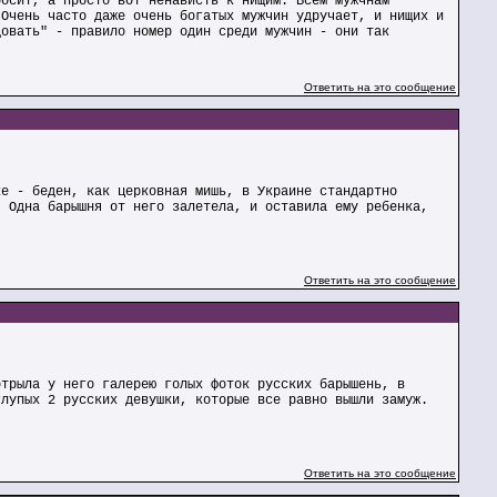
росит, а просто вот ненависть к нищим. Всем мужчнам
 Очень часто даже очень богатых мужчин удручает, и нищих и
довать" - правило номер один среди мужчин - они так
Ответить на это сообщение
ке - беден, как церковная мишь, в Украине стандартно
. Одна барышня от него залетела, и оставила ему ребенка,
Ответить на это сообщение
отрыла у него галерею голых фоток русских барышень, в
глупых 2 русских девушки, которые все равно вышли замуж.
Ответить на это сообщение