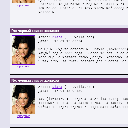
одной простой причине - очень боятся помочь 
нравится, когда барышни бедные и лазят у их 
профайл
тем более. Правило -"я хочу,чтобы мой сосед 
устроены.
Re: черный список женихов
Автор:
Diana
(---.volia.net)
Дата: 17-01-13 02:24
Женщины, будьте осторожны - David (id=189703
каждый год с 2003 года - более 10 лет, в осн
чего еще не хватает этому Девиду, которому н
Я так вижу, занижать возраст для иностранцев
профайл
Re: черный список женихов
Автор:
Diana
(---.volia.net)
Дата: 17-01-13 02:30
Jay (id=134792) - видила на Antidate.org, Та
которыми он спал, а затем снимал на камеру, 
Сейчас он сидит видимо и продолжает забавлят
профайл