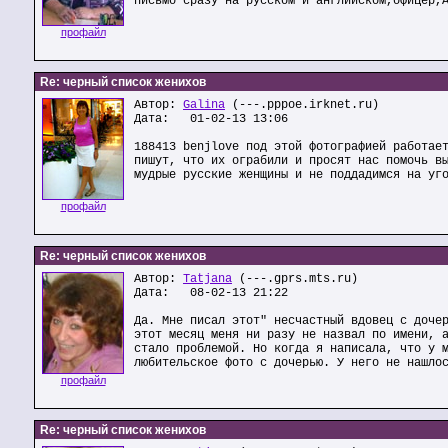
письмо сразу на русском и английском,офицер,
профайл
Re: черный список женихов
Автор:
Galina
(---.pppoe.irknet.ru)
Дата: 01-02-13 13:06
188413 benjlove под этой фотографией работае
пишут, что их ограбили и просят нас помочь в
мудрые русские женщины и не поддадимся на уг
профайл
Re: черный список женихов
Автор:
Tatjana
(---.gprs.mts.ru)
Дата: 08-02-13 21:22
Да. Мне писал этот" несчастный вдовец с доче
этот месяц меня ни разу не назвал по имени, 
стало проблемой. Но когда я написала, что у 
любительское фото с дочерью. У него не нашло
профайл
Re: черный список женихов