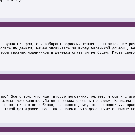
Афган и т.д
т группа нигеров, они выбирают взрослых женщин , пытаются нас ра
ыслать им деньги, нечем оплачивать за школу маленькой дочери , н
оворы грязных мошенников и денежки слать им не будем. Пусть свои
рью." Все о том, что ищет вторую половинку, желает, чтобы я стал
а желает уже жениться.Потом я решила сделать проверку. Написала,
меня нет ни счетов в банке, ни своего дома, только пенсия... сра
сь такой фотографии. Вот так я поняла, что дело нечисто. Милые ж