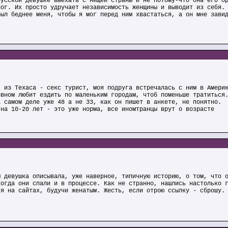
русской девушке выехать с нищей страны и не потому-что она его б
ног. Их просто удручает независимость женщины и выводит из себя.
был беднее меня, чтобы я мог перед ним хвастаться, а он мне зави
) из Техаса - секс турист, моя подруга встречалась с ним в Амери
овном любит ездить по маленьким городам, чтоб поменьше тратиться
а самом деле уже 48 а не 33, как он пишет в анкете, не понятно.
 на 10-20 лет - это уже норма, все иномтранцы врут о возрасте
м девушка описывала, уже наверное, типичную историю, о том, что 
когда они спали и в процессе. Как не странно, нашлись настолько 
ся на сайтах, будучи женатым. Жесть, если отрою ссылку - сброшу.