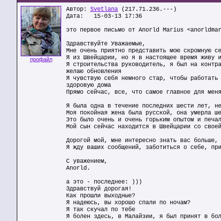
Автор:
Svetlana
(217.71.236.---)
Дата: 15-03-13 17:36
это первое письмо от Anorld Marius <anorldma
Здравствуйте Уважаемые,
Мне очень приятно представить мою скромную с
Я из Швейцарии, но я в настоящее время живу 
профайл
Я строительства руководитель, я был на контр
желаю обновления
Я чувствую себя немного стар, чтобы работать
здоровую дома
Прямо сейчас, все, что самое главное для мен
Я была одна в течение последних шести лет, н
Моя покойная жена была русской, она умерла ш
Это было очень и очень горьким опытом и печа
Мой сын сейчас находится в Швейцарии со свое
Дорогой мой, мне интересно знать вас больше,
Я жду ваших сообщений, заботиться о себе, пр
С уважением,
Anorld.
а это - последнее: )))
Здравствуй дорогая!
Как прошли выходные?
Я надеюсь, вы хорошо спали по ночам?
Я так скучал по тебе
Я болен здесь, в Малайзии, я был принят в бо