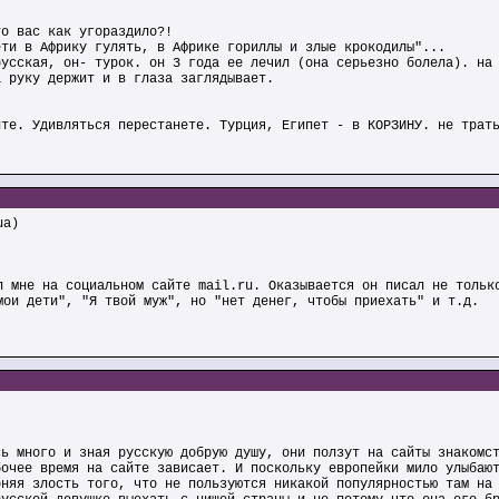
то вас как угораздило?!
ети в Африку гулять, в Африке гориллы и злые крокодилы"...
русская, он- турок. он 3 года ее лечил (она серьезно болела). на
а руку держит и в глаза заглядывает.
йте. Удивляться перестанете. Турция, Египет - в КОРЗИНУ. не трат
ua)
л мне на социальном сайте mail.ru. Оказывается он писал не тольк
мои дети", "Я твой муж", но "нет денег, чтобы приехать" и т.д.
сь много и зная русскую добрую душу, они ползут на сайты знакомс
бочее время на сайте зависает. И поскольку европейки мило улыбаю
оняя злость того, что не пользуются никакой популярностью там на