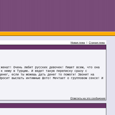
Новая тема
|
Старая тема
 женат! Очень любит русских девочек! Пишет всем, что она
 к нему в Турцию. И ведет такую переписку сразу с
денег, если ты можешь дать денег то помоги! Звонит на
Просит выслать интимные фото! Мечтает о групповом сексе! И
Ответить на это сообщение