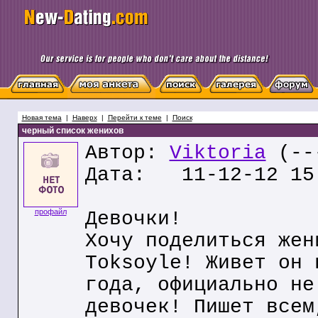
Новая тема
|
Наверх
|
Перейти к теме
|
Поиск
черный список женихов
Автор:
Viktoria
(---
Дата: 11-12-12 15
профайл
Девочки!
Хочу поделиться жен
Toksoyle! Живет он 
года, официально не
девочек! Пишет всем