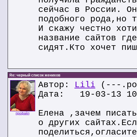
получила гражданств
сейчас в России. Он
подобного рода,но т
И скажу честно хоти
название сайтов где
сидят.Кто хочет пиш
Re: черный список женихов
Автор:
Lili
(---.po
Дата: 19-03-13 10
Елена ,зачем писать
профайл
о других сайтах.Есл
поделиться,огласите