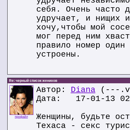
удручает независимо
себя. Очень часто д
удручает, и нищих и
хочу,чтобы мой сосе
мог перед ним хваст
правило номер один 
устроены.
Re: черный список женихов
Автор:
Diana
(---.v
Дата: 17-01-13 02
Женщины, будьте ост
профайл
Техаса - секс турис