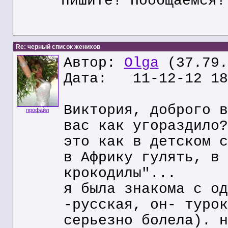
пишите! Пообщаемся!
Re: черный список женихов
Автор:
Olga
(37.79.
Дата: 11-12-12 18
Виктория, доброго в
профайл
вас как угораздило?
это как в детском с
в Африку гулять, в 
крокодилы"...
я была знакома с од
-русская, он- турок
серьезно болела). н