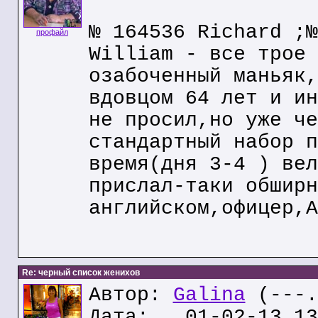
№ 164536 Richard ;№
профайл
William - все трое 
озабоченный маньяк,
вдовцом 64 лет и ин
не просил,но уже че
стандартный набор п
время(дня 3-4 ) вел
прислал-таки обширн
английском,офицер,А
Re: черный список женихов
Автор:
Galina
(---.
Дата: 01-02-13 13