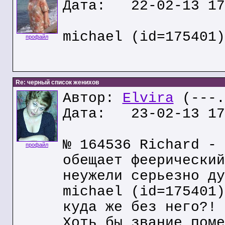
Дата: 22-02-13 17
michael (id=175401)
профайл
Re: черный список женихов
Автор:
Elvira
(---.
Дата: 23-02-13 17
№ 164536 Richard - 
профайл
обещает феерический
неужели серьезно ду
michael (id=175401)
куда же без него?!
Хоть бы звание поме