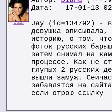
Автор:
Diana
(---.v
Дата: 17-01-13 02
Jay (id=134792) - в
профайл
девушка описывала, 
историю, о том, что
фоток русских барыш
затем снимал на кам
процессе. Как не ст
глупых 2 русских де
вышли замуж. Сейчас
забавлятся на сайта
если отрою ссылку -