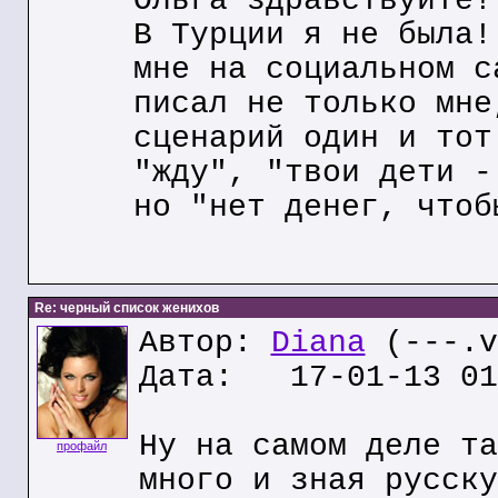
Ольга здравствуйте!
В Турции я не была!
мне на социальном с
писал не только мне
сценарий один и тот
"жду", "твои дети -
но "нет денег, чтоб
Re: черный список женихов
Автор:
Diana
(---.v
Дата: 17-01-13 01
Ну на самом деле та
профайл
много и зная русску