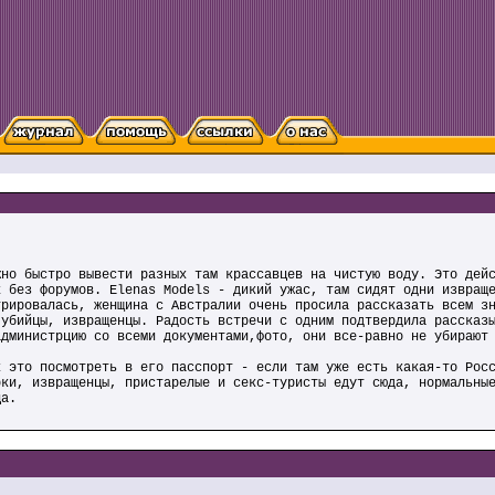
жно быстро вывести разных там крассавцев на чистую воду. Это дей
х без форумов. Elenas Models - дикий ужас, там сидят одни извращ
трировалась, женщина с Австралии очень просила рассказать всем з
 убийцы, извращенцы. Радость встречи с одним подтвердила рассказ
администрцию со всеми документами,фото, они все-равно не убирают
к это посмотреть в его пасспорт - если там уже есть какая-то Рос
рки, извращенцы, пристарелые и секс-туристы едут сюда, нормальны
ца.