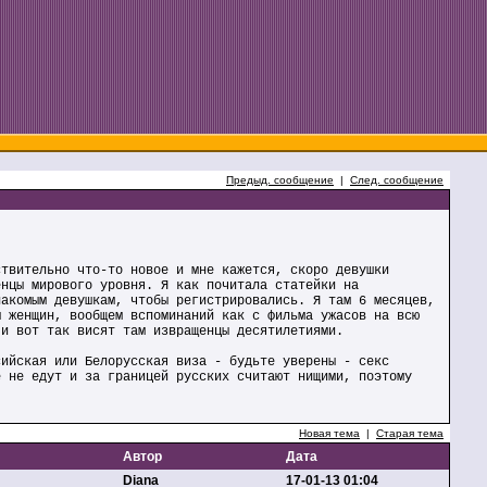
Предыд. сообщение
|
След. сообщение
ствительно что-то новое и мне кажется, скоро девушки
енцы мирового уровня. Я как почитала статейки на
накомым девушкам, чтобы регистрировались. Я там 6 месяцев,
ы женщин, вообщем вспоминаний как с фильма ужасов на всю
 и вот так висят там извращенцы десятилетиями.
сийская или Белорусская виза - будьте уверены - секс
е не едут и за границей русских считают нищими, поэтому
Новая тема
|
Старая тема
Автор
Дата
Diana
17-01-13 01:04