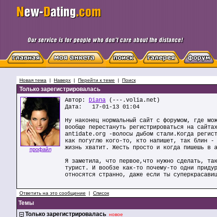
Новая тема
|
Наверх
|
Перейти к теме
|
Поиск
Только зарегистрировалась
Автор:
Diana
(---.volia.net)
Дата: 17-01-13 01:04
Ну наконец нормальный сайт с форумом, где мо
вообще перестануть регистрироваться на сайта
antidate.org -волосы дыбом стали.Когда регис
как погуглю кого-то, кто напишет, так блин -
жизнь хватит. Жесть просто и когда пишешь в 
профайл
Я заметила, что первое,что нужно сделать, та
турист. И вообзе как-то почему-то одни приду
относятся странно, даже если ты суперкрасави
Ответить на это сообщение
|
Список
Темы
Только зарегистрировалась
новое