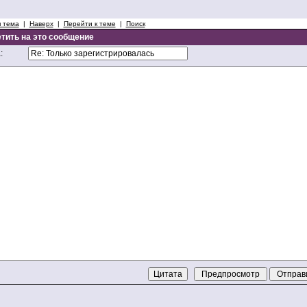
 тема
|
Наверх
|
Перейти к теме
|
Поиск
тить на это сообщение
: