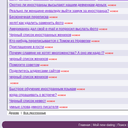
Охотно ли иностранцы высылают нашим девченкам деньги.
новое
Реально ли женщине-инвалиду выйти замуж за иностранца?
новое
Бесконечная переписка
новое
хелп! как удалить-заменить фото
новое
Американец дал свой e-mail и попросил выслать фото
новое
Черный список иностранных женихов
новое
Кто-нибудь переписывается с Томом из Норвегии
новое
Приглашение в гости
новое
Почему славяне не хотят многоженства? А оно им надо !?
новое
черный список женихов
новое
Помогите советом
новое
Поделитесь алдресами сайтов
новое
черный список женихов
новое
новое
Быстрое обучение иностранным языкам
новое
когда спрашивать о встрече?
новое
Черный список невест
новое
умные слова,умного писателя
новое
Дерево
|
Все прочтенные
Главная
|
Мой new-dating
|
Поиск