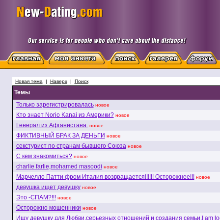
Новая тема
|
Наверх
|
Поиск
Темы
Только зарегистрировалась
новое
Кто знает Norio Kanai из Америки?
новое
Генерал из Афганистана.
новое
ФИКТИВНЫЙ БРАК ЗА ДЕНЬГИ
новое
секстурист по странам бывшего Союза
новое
С кем знакомиться?
новое
charlie farlie,mohamed masoodi
новое
Марчелло Патти фром Италия возвращается!!!!!! Осторожнее!!!
новое
девушка ищет девушку
новое
Это -СПАМ?!!!
новое
Осторожно мошенники
новое
Ищу девушку для Любви,серьезных отношений и создания семьи.I am loo