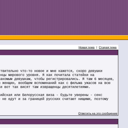
Новая тема
|
Старая тема
ствительно что-то новое и мне кажется, скоро девушки
енцы мирового уровня. Я как почитала статейки на
накомым девушкам, чтобы регистрировались. Я там 6 месяцев,
ы женщин, вообщем вспоминаний как с фильма ужасов на всю
 и вот так висят там извращенцы десятилетиями.
сийская или Белорусская виза - будьте уверены - секс
е не едут и за границей русских считают нищими, поэтому
Ответить на это сообщение