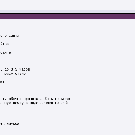
того сайта
айтов
 сайте
.5 до 3.5 часов
ё присутствие
уют
нет, обычно прочитана быть не может
ронную почту в виде ссылки на сайт
ать письма