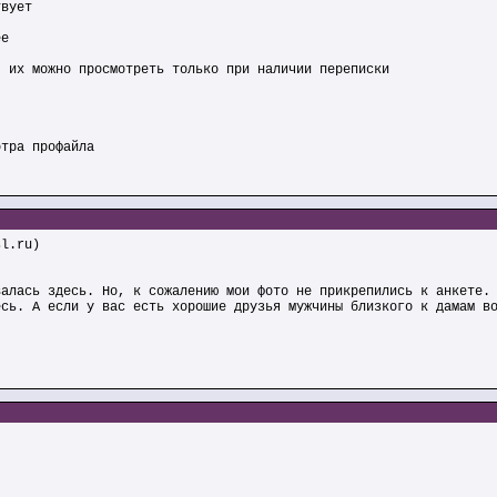
твует
ее
) их можно просмотреть только при наличии переписки
отра профайла
l.ru)
валась здесь. Но, к сожалению мои фото не прикрепились к анкете.
есь. А если у вас есть хорошие друзья мужчины близкого к дамам в