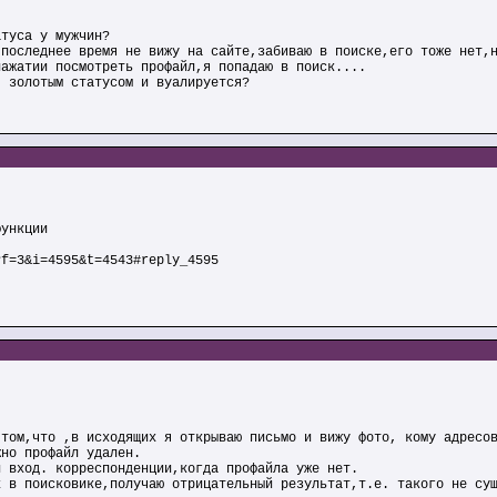
атуса у мужчин?
 последнее время не вижу на сайте,забиваю в поиске,его тоже нет,
нажатии посмотреть профайл,я попадаю в поиск....
я золотым статусом и вуалируется?
функции
?f=3&i=4595&t=4543#reply_4595
 том,что ,в исходящих я открываю письмо и вижу фото, кому адресо
жно профайл удален.
и вход. корреспонденции,когда профайла уже нет.
х в поисковике,получаю отрицательный результат,т.е. такого не су