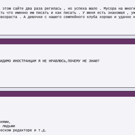
а этом сайте два раза регилась , но успеха мало . Мусора на мног
ать что именно им писать и как писать . У меня есть знакомая , у
 возраста . А девочки с нашего семпейного клуба хорошо и удачно 
ВИДИМО ИНОСТРАНЦАМ Я НЕ НРАВЛЮСЬ,ПОЧЕМУ НЕ ЗНАЮ?
лиями,
и людьми
ческом редакторе и т.д.