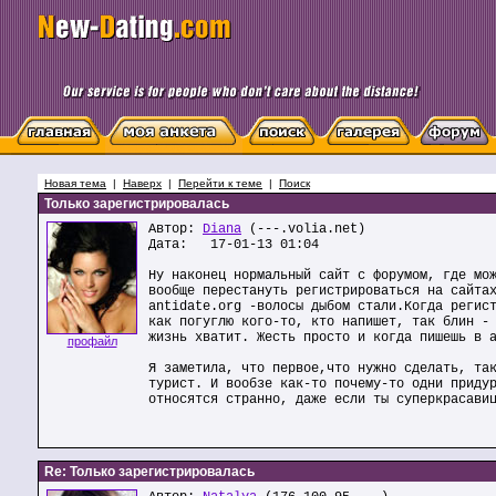
Новая тема
|
Наверх
|
Перейти к теме
|
Поиск
Только зарегистрировалась
Автор:
Diana
(---.volia.net)
Дата: 17-01-13 01:04
Ну наконец нормальный сайт с форумом, где мо
вообще перестануть регистрироваться на сайта
antidate.org -волосы дыбом стали.Когда регис
как погуглю кого-то, кто напишет, так блин -
жизнь хватит. Жесть просто и когда пишешь в 
профайл
Я заметила, что первое,что нужно сделать, та
турист. И вообзе как-то почему-то одни приду
относятся странно, даже если ты суперкрасави
Re: Только зарегистрировалась