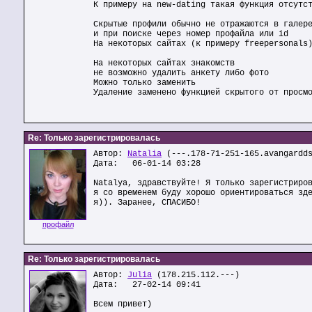
К примеру на new-dating такая функция отсутс
Скрытые профили обычно не отражаются в галер
и при поиске через номер профайла или id
На некоторых сайтах (к примеру freepersonals
На некоторых сайтах знакомств
не возможно удалить анкету либо фото
Можно только заменить
Удаление заменено функцией скрытого от просм
Re: Только зарегистрировалась
Автор:
Natalia
(---.178-71-251-165.avangardds
Дата: 06-01-14 03:28
Natalya, здравствуйте! Я только зарегистриро
я со временем буду хорошо ориентироваться зд
я)). Заранее, СПАСИБО!
профайл
Re: Только зарегистрировалась
Автор:
Julia
(178.215.112.---)
Дата: 27-02-14 09:41
Всем привет)