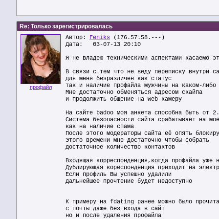
Re: Только зарегистрировалась
Автор:
Feniks
(176.57.58.---)
Дата: 03-07-13 20:10
Я не владею техническими аспектами касаемо э
В связи с тем что не веду переписку внутри с
для меня безразличен как статус
так и наличие профайла мужчины на каком-либо
профайл
Мне достаточно обменяться адресом скайпа
и продолжить общение на web-камеру
На сайте badoo моя анкета способна быть от 2
Система безопасности сайта срабатывает на мо
как на наличие спама
После этого модераторы сайта её опять блокир
Этого времени мне достаточно чтобы собрать
достаточное количество контактов
Входящая корреспонденция,когда профайла уже 
Дублирующая кореспонденция приходит на элект
Если профиль Вы успешно удалили
дальнейшее прочтение будет недоступно
К примеру на fdating ранее можно было прочит
с почты даже без входа в сайт
но и после удаления профайла