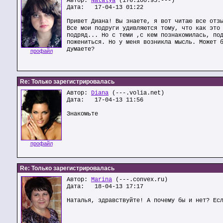
Автор:
Natalya
(176.100.95.---)
Дата: 17-04-13 01:22
Привет Диана! Вы знаете, я вот читаю все отз
Все мои подруги удивляются тому, что как это
подряд... Но с теми ,с кем познакомилась, по
пожениться. Но у меня возникла мысль. Может 
думаете?
профайл
Re: Только зарегистрировалась
Автор:
Diana
(---.volia.net)
Дата: 17-04-13 11:56
Знакомьте
профайл
Re: Только зарегистрировалась
Автор:
Marina
(---.convex.ru)
Дата: 18-04-13 17:17
Наталья, здравствуйте! А почему бы и нет? Ес