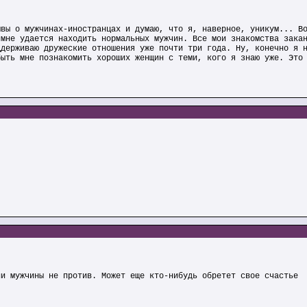
ывы о мужчинах-иностранцах и думаю, что я, наверное, уникум... В
 мне удается находить нормальных мужчин. Все мои знакомства зака
ддерживаю дружеские отношения уже почти три года. Ну, конечно я 
быть мне познакомить хороших женщин с теми, кого я знаю уже. Это
ли мужчины не против. Может еще кто-нибудь обретет свое счастье