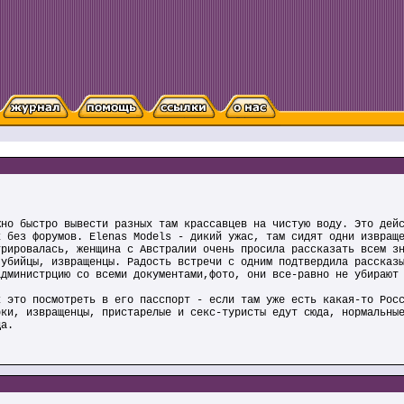
жно быстро вывести разных там крассавцев на чистую воду. Это дей
х без форумов. Elenas Models - дикий ужас, там сидят одни извращ
трировалась, женщина с Австралии очень просила рассказать всем з
 убийцы, извращенцы. Радость встречи с одним подтвердила рассказ
администрцию со всеми документами,фото, они все-равно не убирают
к это посмотреть в его пасспорт - если там уже есть какая-то Рос
рки, извращенцы, пристарелые и секс-туристы едут сюда, нормальны
ца.