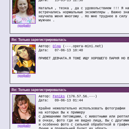
Дата: 13-05-13 12:50
Наталья , тезка , да с удовольствием !!! Я н
встречались нормальные экземпляры . Важно зн
научила меня многому . Но мне труднее в силу
мужчин .
профайл
Re: Только зарегистрировалась
Автор:
Olga
(---.opera-mini.net)
Дата: 07-06-13 10:40
ПРИВЕТ ДЕВЧАТА.Я ТОЖЕ ИЩУ ХОРОШЕГО ПАРНЯ НО 
профайл
Re: Только зарегистрировалась
Автор:
Feniks
(176.57.56.---)
Дата: 09-06-13 01:44
Крайне нежелательно использовать фотографии
на которых Вы к примеру
с домашними питомцами, с животными или репти
в очках, фото где не видно лица, Вы с другим
и особенно фото с сильной обработкой в графи
профайл
Лучше и правильней будет их убрать,