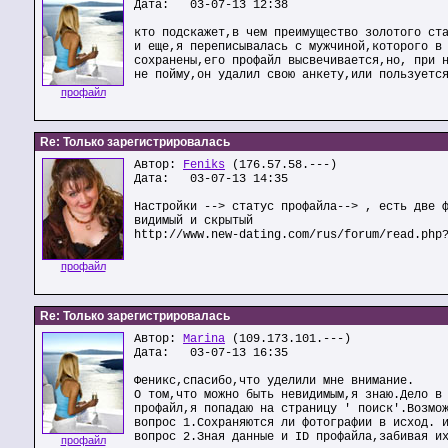
Дата: 03-07-13 12:38
кто подскажет,в чем преимущество золотого ст
и еще,я переписывалась с мужчиной,которого в
сохранены,его профайл высвечивается,но, при 
не пойму,он удалил свою анкету,или пользуетс
профайл
Re: Только зарегистрировалась
Автор:
Feniks
(176.57.58.---)
Дата: 03-07-13 14:35
Настройки --> статус профайла--> , есть две 
видимый и скрытый
http://www.new-dating.com/rus/forum/read.php
профайл
Re: Только зарегистрировалась
Автор:
Marina
(109.173.101.---)
Дата: 03-07-13 16:35
Феникс,спасибо,что уделили мне внимание.
О том,что можно быть невидимым,я знаю.Дело в
профайл,я попадаю на страницу ' поиск'.Возмо
вопрос 1.Сохраняются ли фотографии в исход. 
вопрос 2.Зная данные и ID профайла,забивая и
профайл