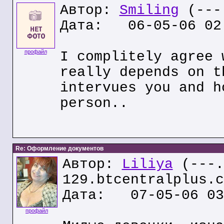
Автор:
Smiling
(---.
Дата: 06-05-06 02
профайл
I complitely agree 
really depends on t
intervues you and h
person..
Re: Оформление документов
Автор:
Liliya
(---.
129.btcentralplus.c
Дата: 07-05-06 03
профайл