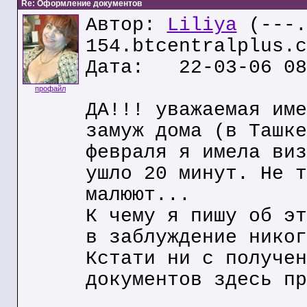
Re: Оформление документов
Автор:
Liliya
(---.
154.btcentralplus.c
Дата: 22-03-06 08
профайл
ДА!!! уважаемая име
замуж дома (в Ташке
февраля я имела виз
ушло 20 минут. Не т
малюют...
К чему я пишу об эт
в заблуждение никог
Кстати ни с получен
документов здесь пр