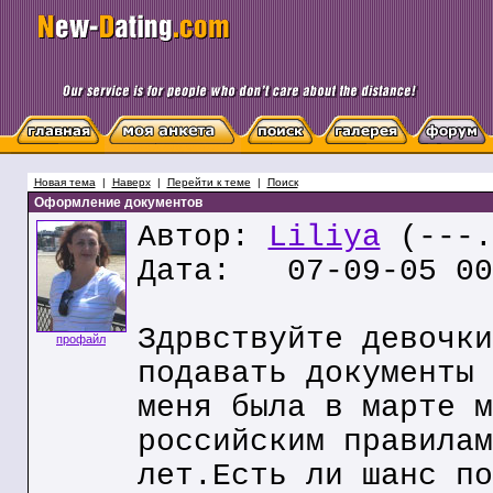
Новая тема
|
Наверх
|
Перейти к теме
|
Поиск
Оформление документов
Автор:
Liliya
(---.
Дата: 07-09-05 00
Здрвствуйте девочки
профайл
подавать документы 
меня была в марте м
российским правилам
лет.Есть ли шанс по