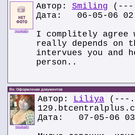
Автор:
Smiling
(---.
Дата: 06-05-06 02
профайл
I complitely agree 
really depends on t
intervues you and h
person..
Re: Оформление документов
Автор:
Liliya
(---.
129.btcentralplus.c
Дата: 07-05-06 03
профайл