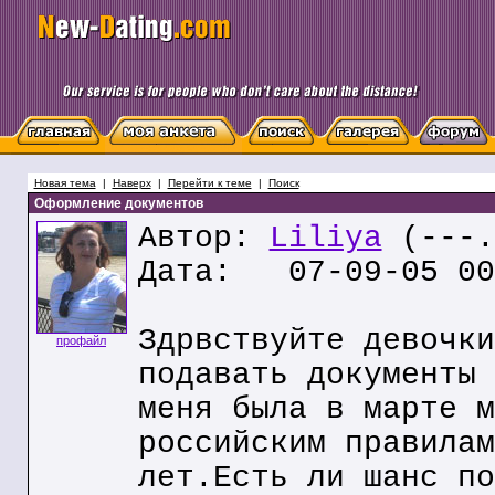
Новая тема
|
Наверх
|
Перейти к теме
|
Поиск
Оформление документов
Автор:
Liliya
(---.
Дата: 07-09-05 00
Здрвствуйте девочки
профайл
подавать документы 
меня была в марте м
российским правилам
лет.Есть ли шанс по