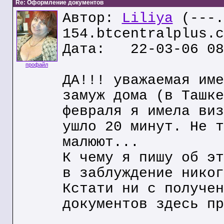
Re: Оформление документов
Автор:
Liliya
(---.
154.btcentralplus.c
Дата: 22-03-06 08
профайл
ДА!!! уважаемая име
замуж дома (в Ташке
февраля я имела виз
ушло 20 минут. Не т
малюют...
К чему я пишу об эт
в заблуждение никог
Кстати ни с получен
документов здесь пр