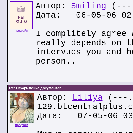
Автор:
Smiling
(---.
Дата: 06-05-06 02
профайл
I complitely agree 
really depends on t
intervues you and h
person..
Re: Оформление документов
Автор:
Liliya
(---.
129.btcentralplus.c
Дата: 07-05-06 03
профайл