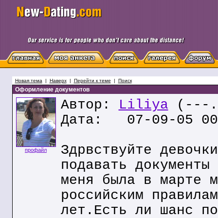
Новая тема
|
Наверх
|
Перейти к теме
|
Поиск
Оформление документов
Автор:
Liliya
(---.
Дата: 07-09-05 00
Здрвствуйте девочки
профайл
подавать документы 
меня была в марте м
российским правилам
лет.Есть ли шанс по