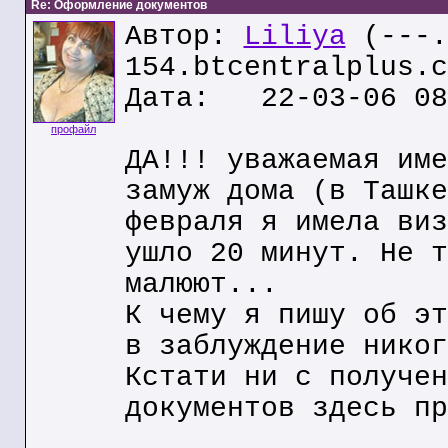
Re: Оформление документов
Автор:
Liliya
(---.
154.btcentralplus.c
Дата: 22-03-06 08
профайл
ДА!!! уважаемая име
замуж дома (в Ташке
февраля я имела виз
ушло 20 минут. Не т
малюют...
К чему я пишу об эт
в заблуждение никог
Кстати ни с получен
документов здесь пр