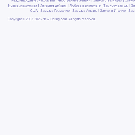
Международные знакомства
|
Иностранные женихи
|
Знакомства и брак
|
Служб
Новые знакомства
|
Интернет дейтинг
|
Любовь в интернете
|
Так хочу замуж!
|
Зн
США
|
Замуж в Германию
|
Замуж в Англию
|
Замуж в Италию
|
Зам
Copyright © 2003-2026 New-Dating.com. All rights reserved.