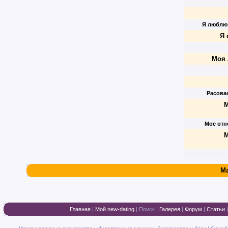
Я люблю
Я 
Моя 
Расова
М
Мое отн
М
Ma
Главная
|
Мой new-dating
|
Поиск
|
Галерея
|
Форум
|
Статьи