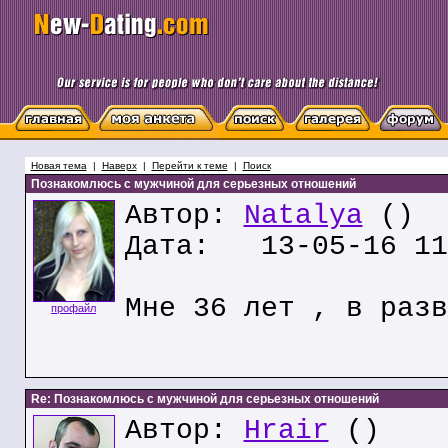
Новая тема
|
Наверх
|
Перейти к теме
|
Поиск
Познакомлюсь с мужчиной для серьезных отношений
Автор:
Natalya
()
Дата: 13-05-16 11
Мне 36 лет , в разв
профайл
Re: Познакомлюсь с мужчиной для серьезных отношений
Автор:
Hrair
()