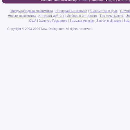
Международные знакомства
|
Иностранные женихи
|
Знакомства и брак
|
Служб
Новые знакомства
|
Интернет дейтинг
|
Любовь в интернете
|
Так хочу замуж!
|
Зн
США
|
Замуж в Германию
|
Замуж в Англию
|
Замуж в Италию
|
Зам
Copyright © 2003-2026 New-Dating.com. All rights reserved.