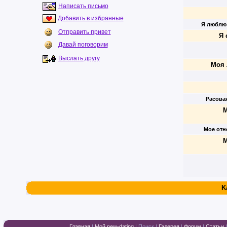
Написать письмо
Добавить в избранные
Я люблю
Отправить привет
Я 
Давай поговорим
Выслать другу
Моя 
Расова
М
Мое отн
М
K
Главная
|
Мой new-dating
|
Поиск
|
Галерея
|
Форум
|
Статьи