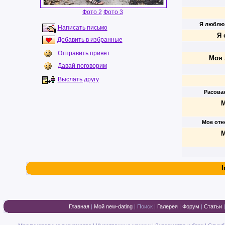
Фото 2
Фото 3
Я люблю
Написать письмо
Я 
Добавить в избранные
Отправить привет
Моя 
Давай поговорим
Выслать другу
Расова
М
Мое отн
М
I
Главная
|
Мой new-dating
|
Поиск
|
Галерея
|
Форум
|
Статьи