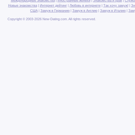
Международные знакомства
|
Иностранные женихи
|
Знакомства и брак
|
Служб
Новые знакомства
|
Интернет дейтинг
|
Любовь в интернете
|
Так хочу замуж!
|
Зн
США
|
Замуж в Германию
|
Замуж в Англию
|
Замуж в Италию
|
Зам
Copyright © 2003-2026 New-Dating.com. All rights reserved.