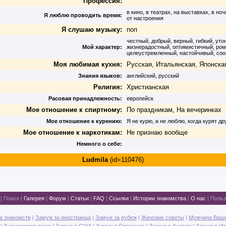
Профессия:
в кино, в театрах, на выставках, в но
Я люблю проводить время:
от настроения
Я слушаю музыку:
поп
честный, добрый, верный, гибкий, ут
Мой характер:
жизнерадостный, оптимистичный, ром
целеустремленный, настойчивый, соо
Моя любимая кухня:
Русская, Итальянская, Японска
Знания языков:
английский, русский
Религия:
Христианская
Расовая принадлежность:
европейск
Мое отношение к спиртному:
По праздникам, На вечеринках
Мое отношение к курению:
Я не курю, и не люблю, когда курят др
Мое отношение к наркотикам:
Не признаю вообще
Немного о себе:
Ludmila
(id=110476)
|
Поиск
|
Галерея
|
Форум
|
Статьи
|
FAQ
|
Ссылки
|
Истории знакомства
|
О нас
|
Польз
а знакомств
|
Замуж за иностранца
|
Замуж за рубеж
|
Женские советы
|
Мужчина Ваш