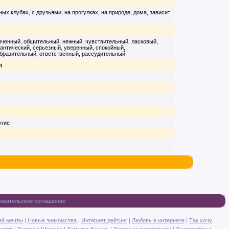
чных клубах, с друзьями, на прогулках, на природе, дома, зависит
онченный, общительный, нежный, чувствительный, ласковый,
антический, серьезный, уверенный, спокойный,
бразительный, ответственный, рассудительный
я
угие
овательское соглашение
ей мечты
|
Новые знакомства
|
Интернет дейтинг
|
Любовь в интернете
|
Так хочу