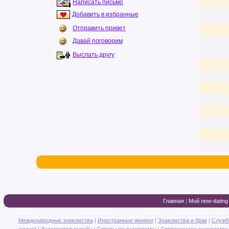
Написать письмо
Добавить в избранные
Отправить привет
Давай поговорим
Выслать другу
Главная
|
Мой new-dating
Международные знакомства
|
Иностранные женихи
|
Знакомства и брак
|
Служб