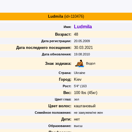
Ludmila
(id=110476)
Ludmila
Имя:
Возраст:
48
Дата регистрации:
20.05.2009
Дата последнего посещения:
30.03.2021
Дата обновления:
19.08.2010
Знак зодиака:
Водол
Страна:
Ukraine
Город:
Kiev
Рост:
5'4" (163
Вес:
100 lbs (45кг)
Цвет глаз:
зел
Цвет волос:
каштановый
Семейное положение:
не замужем/не жен
Дети:
нет
Образование:
высш