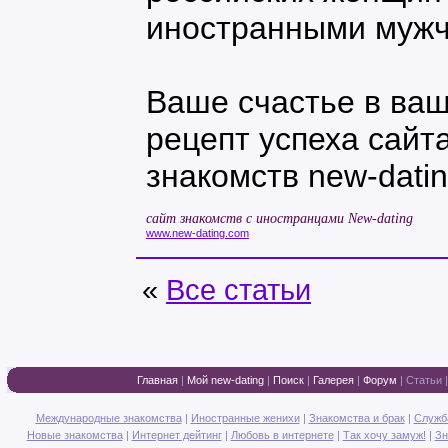
иностранными мужч
Ваше счастье в ваш
рецепт успеха сай
знакомств new-dati
сайт знакомств с иностранцами New-dating
www.new-dating.com
«
Все статьи
Главная
|
Мой new-dating
|
Поиск
|
Галерея
|
Форум
|
Статьи
Международные знакомства
|
Иностранные женихи
|
Знакомства и брак
|
Служб
Новые знакомства
|
Интернет дейтинг
|
Любовь в интернете
|
Так хочу замуж!
|
Зн