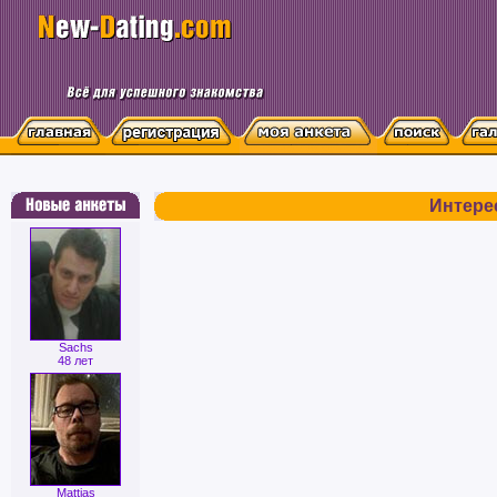
Интере
Sachs
48 лет
Mattias