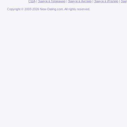
США
|
Замуж в Германию
|
Замуж в Англию
|
Замуж в Италию
|
Зам
Copyright © 2003-2026 New-Dating.com. All rights reserved.