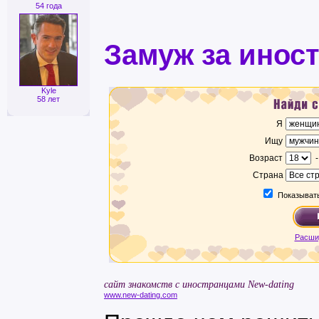
54 года
Замуж за инос
Kyle
58 лет
Я
Ищу
Возраст
Страна
Показывать
Расши
сайт знакомств с иностранцами New-dating
www.new-dating.com