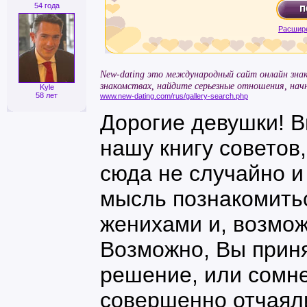
54 года
Расшир
New-dating это международный сайт онлайн зна
знакомствах, найдите серьезные отношения, нач
Kyle
58 лет
www.new-dating.com/rus/gallery-search.php
Дорогие девушки! В
нашу книгу советов,
сюда не случайно и
мысль познакомить
женихами и, возмож
Возможно, Вы приня
решение, или сомне
совершенно отчаяли