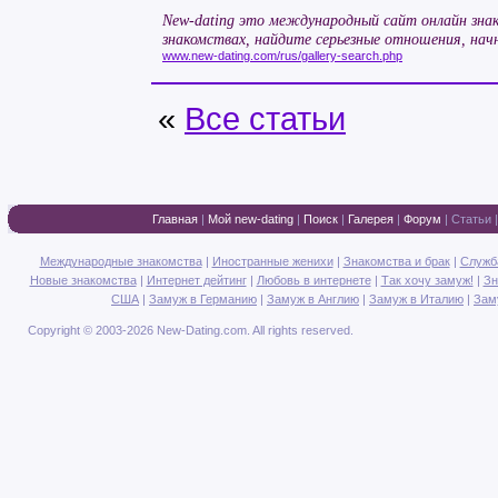
New-dating это международный сайт онлайн зна
знакомствах, найдите серьезные отношения, нач
www.new-dating.com/rus/gallery-search.php
«
Все статьи
Главная
|
Мой new-dating
|
Поиск
|
Галерея
|
Форум
|
Статьи
Международные знакомства
|
Иностранные женихи
|
Знакомства и брак
|
Служб
Новые знакомства
|
Интернет дейтинг
|
Любовь в интернете
|
Так хочу замуж!
|
Зн
США
|
Замуж в Германию
|
Замуж в Англию
|
Замуж в Италию
|
Зам
Copyright © 2003-2026 New-Dating.com. All rights reserved.