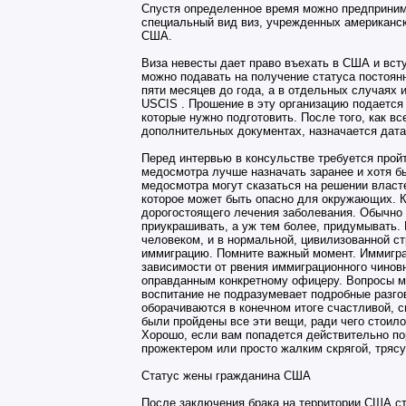
Спустя определенное время можно предпринима
специальный вид виз, учрежденных американс
США.
Виза невесты дает право въехать в США и всту
можно подавать на получение статуса постоян
пяти месяцев до года, а в отдельных случаях
USCIS . Прошение в эту организацию подается
которые нужно подготовить. После того, как в
дополнительных документах, назначается дата
Перед интервью в консульстве требуется прой
медосмотра лучше назначать заранее и хотя бы
медосмотра могут сказаться на решении влас
которое может быть опасно для окружающих. К
дорогостоящего лечения заболевания. Обычно 
приукрашивать, а уж тем более, придумывать.
человеком, и в нормальной, цивилизованной с
иммиграцию. Помните важный момент. Иммиграц
зависимости от рвения иммиграционного чиновн
оправданным конкретному офицеру. Вопросы мо
воспитание не подразумевает подробные разго
оборачиваются в конечном итоге счастливой, с
были пройдены все эти вещи, ради чего стоило
Хорошо, если вам попадется действительно по
прожектером или просто жалким скрягой, тря
Статус жены гражданина США
После заключения брака на территории США ст