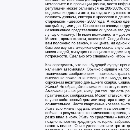
мегаполисе и в провинции разная, часто цифры
репутацией может отличаться на 200-300%, отс
содержание дома и авто, на отдых и путешеств
покупать джинсы, свитера и кроссовки в деше
стареньком «шевроле» 2000 года. А можно оде
каждый год или два. Совершенно очевидно друг
безошибочное представление об уровне его д
лучшую машину. Не имея возможности – доволь
Момент, прямо скажем, ключевой. Соединённые
вам положено по закону, и ни цента, ни одной
быстрее изучить американскую социальную сис
масса людей, живущих на социалке годами и д
потребности. Сделано это специально, чтобы н
Как определить, что ваш будущий супруг прин
наличием автомобиля. Обычно сидящие на посо
техническим соображениям – парковка страшно
выселение пожилых и немощных в никуда, на у
окружении нехитрого домашнего скарба. Соци
Жилье! Не обращайте внимания на отсутствие 
Американцы – нация, живущая там, где есть ра
практических соображений. Может статься, что
случае собственный дом или квартира станут 
сомнительное. Часто квартирные хозяева выст
Жить всю жизнь под давлением и запретами – 
сейчас, в результате экономического кризиса,
резко впал в кому. Жить по средствам – наибо
поздно испортить кредитную историю, забратьс
назвать нельзя. Они с удовольствием тратят 