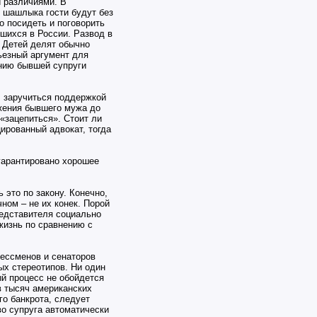
 различиями. В
о шашлыка гости будут без
о посидеть и поговорить
вшихся в России. Развод в
 Детей делят обычно
ьезный аргумент для
нию бывшей супруги
, заручиться поддержкой
ожения бывшего мужа до
«зацепиться». Стоит ли
цированный адвокат, тогда
 гарантировано хорошее
 это по закону. Конечно,
ном – не их конек. Порой
редставителя социально
 жизнь по сравнению с
ессменов и сенаторов
ых стереотипов. Ни один
ый процесс не обойдется
в тысяч американских
го банкрота, следует
во супруга автоматически