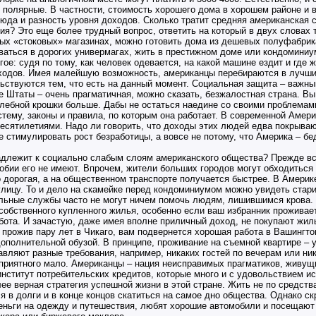
 полярные. В частности, стоимость хорошего дома в хорошем районе и 
юда и разность уровня доходов. Сколько тратит средняя американская с
ия? Это еще более трудный вопрос, ответить на который в двух словах
вых «стоковых» магазинах, можно готовить дома из дешевых полуфабрика
ваться в дорогих универмагах, жить в престижном доме или кондоминиу
ое: судя по тому, как человек одевается, на какой машине ездит и где 
оходов. Имея малейшую возможность, американцы перебираются в лучши
ствуются тем, что есть на данный момент. Социальная защита – важны
 Штаты – очень прагматичная, можно сказать, безжалостная страна. Вы
 хлебной крошки больше. Дабы не остаться наедине со своими проблемам
тему, законы и правила, по которым она работает. В современной Амер
есятилетиями. Надо ли говорить, что доходы этих людей едва покрыва
е стимулировать рост безработицы, а вовсе не потому, что Америка – бе
адлежит к социально слабым слоям американского общества? Прежде вс
бии его не имеют. Впрочем, жители больших городов могут обходиться
 дорогая, а на общественном транспорте получается быстрее. В Амери
лицу. То и дело на скамейке перед кондоминиумом можно увидеть стар
альные службы часто не могут ничем помочь людям, лишившимся крова.
собственного купленного жилья, особенно если ваш избранник проживае
бота. И зачастую, даже имея вполне приличный доход, не покупают жиль
 прожив пару лет в Чикаго, вам подвернется хорошая работа в Вашингто
дополнительной обузой. В принципе, проживание на съемной квартире – 
авляют разные требования, например, никаких гостей по вечерам или н
приятного мало. Американцы – нация неисправимых прагматиков, живущ
 институт потребительских кредитов, которые много и с удовольствием 
лее верная стратегия успешной жизни в этой стране. Жить не по средств
я в долги и в конце концов скатиться на самое дно общества. Однако с
деньги на одежду и путешествия, любят хорошие автомобили и посещают