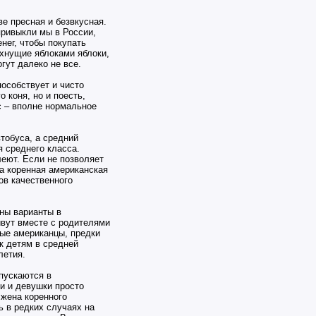
е пресная и безвкусная.
привыкли мы в России,
нег, чтобы покупать
ахнущие яблоками яблоки,
гут далеко не все.
особствует и чисто
 коня, но и поесть,
с – вполне нормальное
тобуса, а средний
 среднего класса.
еют. Если не позволяет
а коренная американская
ов качественного
ны варианты в
ивут вместе с родителями
лые американцы, предки
к детям в средней
летия.
пускаются в
и и девушки просто
 жена коренного
ь в редких случаях на