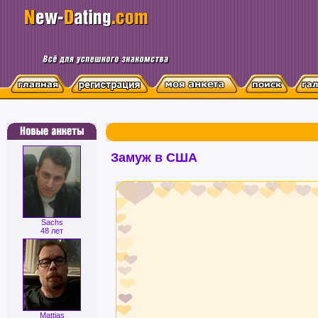
Замуж в США
Sachs
48 лет
Mattias