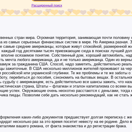
Расширенный поиск
венных стран мира. Огромная территория, занимающая почти половину 
 из самых серьезных финансовых систем в мире. Но Америка разная. З
те самые средние американцы, которые живут спокойной, размеренной ж
, каждый год десятками тысяч приезжающие сюда в поисках лучшей дол
о вполне осязаемое понятие. Собственный дом, хороший автомобиль, н
сть мечта любого американца, да и не только американца. Один из верны
замуж за гражданина США. Способ, надо заметить, действительно реаль
нцы зажиточные. В США несколько миллионов жителей проживают за черт
 российской или украинской глубинки. Те же проблемы и те же заботы о
аботу, перебиться до пособия, сэкономить на бытовых вещах. В остальн
 судьбу с американцем, есть действительно все шансы зажить, что наз
листическая страна, Штаты – флагман и эталон капитализма со всеми 
ющие успех. Окружающие очень неохотно расстаются с деньгами, тогда 
озчика пиццы. Позволим себе дать несколько рекомендаций, как не стать
 оформления каких-либо документов предшествует долгая переписка с же
ндидат несколько раз за это время посетит невесту на ее родине. Дело 
талями вашего романа, от факта знакомства и до регистрации брака.