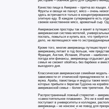
ресторане – обычное дело для среднего менед
Качество пищи в Америке – притча во языцех.
Фрукты и овощи не пахнут, мясо – очень низког
здесь встречаются только в концентрированном 
элитную еду. В каждом супермаркете есть отде
свежее качественное мясо, ароматный сыр. Одн
Американские просторы так и манят в путешес
американская система мотелей, универсальных 
поспать, помыться и купить все, что требуетс
дело, не являющееся чем-то экстраординарны
Кроме того, многие американцы путешествуют 
американец летает в год больше, чем предста
Франция, Англия, Испания, Италия – наиболее
погода или финансы, американцы отдыхают дом
семья не сможет обойтись без барбекю и вмес
выходного дня.
Классическая американская семейная модель 
зависимости от этнической принадлежности: в
мужа. Арабы, пакистанцы и индусы также много
которых прибыли к берегам Гудзона на корабл
американской семье – более чем трепетное. Ам
Распространенный ложный стереотип – америка
«самостоятельное плавание». Это ни в коей м
поступают в университеты и колледжи, распол
американца – не нонсенс и не повод для презр