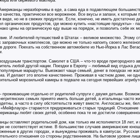
жера или биржевого маклера.
 Американцы неразборчивы в еде, а сама еда в подавляющем большинств
о качества, практически все мороженое. Все вкусы и запахи, к которым 
виде, но не в свежих продуктах. Если, конечно, не иметь достаточно де
л органических продуктов, где можно купить «настоящие продукты» - п
ако цены на органическую еду выше на порядок, и позволить себе их мо
твие. И любителей путешествий в Штатах – великое множество. Этому сп
заправочных комплексов, где можно не только напоить своего железного
я в дороге. Поехать на собственном автомобиле из Нью-Йорка в Лас Вега
м.
воздушным транспортом. Самолет в США – что-то вроде пригородного ав
витель любой другой нации. Поездки в Европу – любимый вид отдыха для
 популярные маршруты. Выезжают чаще семьей, денег в поездках не жал
а. И делают это вполне качественно. Проживая в частном доме, ни одн
тительной морозильной камеры в подвале на сегодня первейших атрибут
– проживающие отдельно от родителей супруги с двумя детьми. Возмож
 негритянских семьях принято иметь больше детей, а итальянцы часто ж
детны, а часто в силу обстоятельств живут вместе. Англосаксы же, бе
е «Мейфлауэр» стараются придерживаться старых традиций. Отношение 
ериканцы любят своих детей, особенно пока те не достигли совершенно
нцы оставляют родительский дом, как только им исполняется 18 лет, и 
ере не соответствует истине. В большинстве случаев американские юнош
оженные в других городах, и вынуждены проживать в кампусах. Русская
ительного отношения со стороны родственников. На бытовом уровне лиш