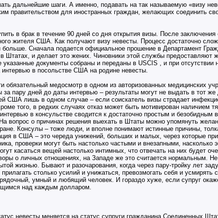
ть дальнейшие шаги. А именно, подавать на так называемую «визу неве
ким правительством для иностранных граждан, желающих соединить св
пить в брак в течение 90 дней со дня открытия визы. После заключения
ного жителя США. Как получают визу невесты. Процесс достаточно слож
 и больше. Сначала подается официальное прошение в Департамент Граж
 в Штатах, и делает это жених. Чиновники этой службы предоставляют ж
се указанные документы собраны и переданы в USCIS , и при отсутствии
 интервью в посольстве США на родине невесты.
ти обязательный медосмотр в одном из авторизованных медицинских уч
 за пару дней до даты интервью – результаты могут не выдать в тот же
тей США лишь в одном случае – если соискатель визы страдает инфекц
роме того, в редких случаях отказ может быть мотивирован наличием т
интервью в консульстве сводится к достаточно простым и безобидным в
 На вопрос о причинах решения выехать в Штаты можно упомянуть жела
тране. Консулы – тоже люди, и вполне понимают истинные причины, тол
ия в США – это череда унижений, больших и малых, через которые при
ика, проверки могут быть настолько частыми и внезапными, насколько 
гут касаться вещей настолько интимных, что отвечать на них будет оч
воры о личных отношениях, на Западе же это считается нормальным. Не
ытой жизнью. Бывают и разочарования, когда через пару-тройку лет зад
 прилагать столько усилий и унижаться, превозмогать себя и усмирять 
рядочный, умный и любящий человек. И гораздо хуже, если супруг окаж
сущимся над каждым долларом.
атус невесты меняется на статус супруги гражданина Соединенных Штат