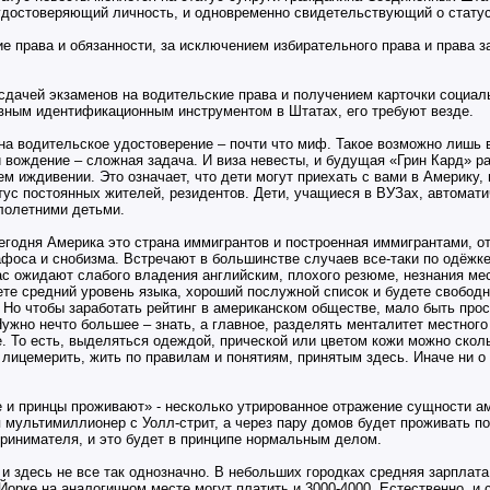
удостоверяющий личность, и одновременно свидетельствующий о статус
е права и обязанности, за исключением избирательного права и права з
сдачей экзаменов на водительские права и получением карточки социал
вным идентификационным инструментом в Штатах, его требуют везде.
на водительское удостоверение – почти что миф. Такое возможно лишь в
 вождение – сложная задача. И виза невесты, и будущая «Грин Кард» р
ем иждивении. Это означает, что дети могут приехать с вами в Америку,
тус постоянных жителей, резидентов. Дети, учащиеся в ВУЗах, автомат
лолетними детьми.
годня Америка это страна иммигрантов и построенная иммигрантами, о
фоса и снобизма. Встречают в большинстве случаев все-таки по одёжке
ас ожидают слабого владения английским, плохого резюме, незнания ме
ете средний уровень языка, хороший послужной список и будете свободн
Но чтобы заработать рейтинг в американском обществе, мало быть прос
ужно нечто большее – знать, а главное, разделять менталитет местного
. То есть, выделяться одеждой, прической или цветом кожи можно сколь
, лицемерить, жить по правилам и понятиям, принятым здесь. Иначе ни о
 и принцы проживают» - несколько утрированное отражение сущности а
я мультимиллионер с Уолл-стрит, а через пару домов будет проживать п
принимателя, и это будет в принципе нормальным делом.
 и здесь не все так однозначно. В небольших городках средняя зарплат
орке на аналогичном месте могут платить и 3000-4000. Естественно, и 