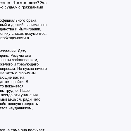
сты». Что это такое? Это
ою судьбу с гражданами
 официального брака
ный и долгий, занимает от
данства и Иммиграции,
ениху список документов,
 необходимости в
реждений. Дату
 день. Результаты
ионным заболеванием,
яжелого и требующего
опросам. Не нужно ничего
ние жить с любимым
кающие вас на
дется пройти. В
это покажется
ень трудно. Наше
 всегда эти унижения
умываешься, ради чего
собственную гордость.
ется неудачником,
ов, а сама она получает