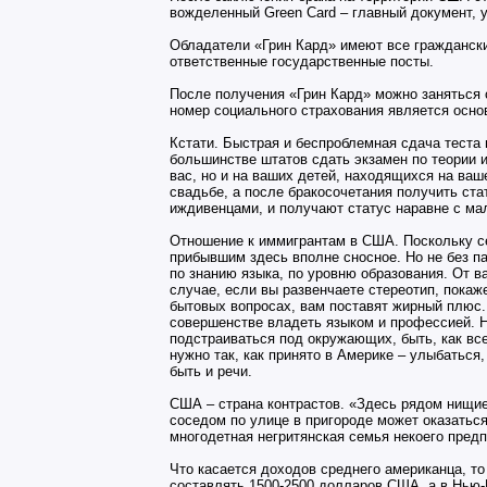
вожделенный Green Card – главный документ, 
Обладатели «Грин Кард» имеют все граждански
ответственные государственные посты.
После получения «Грин Кард» можно заняться 
номер социального страхования является осно
Кстати. Быстрая и беспроблемная сдача теста 
большинстве штатов сдать экзамен по теории и
вас, но и на ваших детей, находящихся на ваш
свадьбе, а после бракосочетания получить ста
иждивенцами, и получают статус наравне с ма
Отношение к иммигрантам в США. Поскольку се
прибывшим здесь вполне сносное. Но не без па
по знанию языка, по уровню образования. От в
случае, если вы развенчаете стереотип, покаж
бытовых вопросах, вам поставят жирный плюс. 
совершенстве владеть языком и профессией. Н
подстраиваться под окружающих, быть, как все
нужно так, как принято в Америке – улыбаться
быть и речи.
США – страна контрастов. «Здесь рядом нищие
соседом по улице в пригороде может оказатьс
многодетная негритянская семья некоего пред
Что касается доходов среднего американца, то
составлять 1500-2500 долларов США, а в Нью-Й