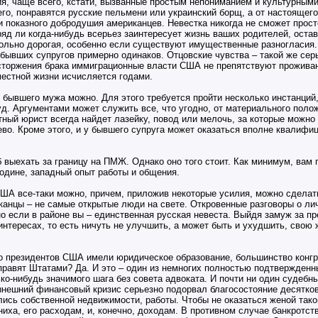
я, чаще всего, кстати, вызванные простым непониманием и культурными
го, понравятся русские пельмени или украинский борщ, а от настоящег
 показного добродушия американцев. Невестка никогда не сможет прост
яд ли когда-нибудь всерьез заинтересует жизнь ваших родителей, оста
ольно дорогая, особенно если существуют имущественные разногласия.
 бывших супругов примерно одинаков. Отцовские чувства – такой же сер
асторжения брака иммиграционные власти США не препятствуют прожива
местной жизни исчисляется годами.
и бывшего мужа можно. Для этого требуется пройти несколько инстанций
уд. Аргументами может служить все, что угодно, от материального пол
тный юрист всегда найдет лазейку, повод или мелочь, за которые можно 
шево. Кроме этого, и у бывшего супруга может оказаться вполне квалифи
 выехать за границу на ПМЖ. Однако оно того стоит. Как минимум, вам
родине, западный опыт работы и общения.
 США все-таки можно, причем, приложив некоторые усилия, можно сделать
анцы – не самые открытые люди на свете. Откровенные разговоры о лич
но если в районе вы – единственная русская невеста. Выйдя замуж за п
 интересах, то есть ничуть не улучшить, а может быть и ухудшить, свою
о президентов США имели юридическое образование, большинство конгр
правят Штатами? Да. И это – один из немногих полностью подтвержденн
о-нибудь значимого шага без совета адвоката. И почти ни один судебн
ынешний финансовый кризис серьезно подорвал благосостояние десятко
ись собственной недвижимости, работы. Чтобы не оказаться женой тако
иха, его расходам, и, конечно, доходам. В противном случае банкротст