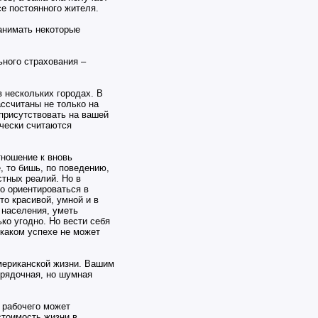
е постоянного жителя.
анимать некоторые
ьного страхования –
 нескольких городах. В
ассчитаны не только на
 присутствовать на вашей
ически считаются
тношение к вновь
, то бишь, по поведению,
стных реалий. Но в
о ориентироваться в
то красивой, умной и в
 населения, уметь
ко угодно. Но вести себя
 каком успехе не может
мериканской жизни. Вашим
орядочная, но шумная
а рабочего может
стоимость жизни в