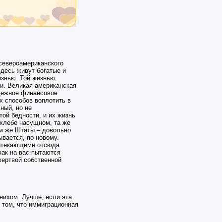
североамериканского
десь живут богатые и
изнью. Той жизнью,
и. Великая американская
адежное финансовое
х способов воплотить в
ный, но не
ой бедности, и их жизнь
 хлебе насущном, та же
ом же Штаты – довольно
ывается, по-новому.
вытекающими отсюда
как на вас пытаются
 жертвой собственной
нихом. Лучше, если эта
в том, что иммиграционная