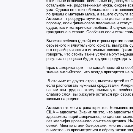
этой почве возникают небольшие недоразумени
остальном же, родственникам мужа, скорее все
ума. Однако не стоит обольщаться в отношении
по душам с матерью мужа, а вашего супруга вр
Америке – процедура мучительно долгая и дов
поровну, если финансовое положение и статус
судьи, как и материнская любовь. В случае р
гражданина в стране. Особенно если стаж сов
Вывезти ребенка (детей) из страны против вол
серьезного и влиятельного юриста, выиграть с
его неразборчивости в интимных связях. Грамо
говорить, что стоить такие услуги могут неде
результат процесса будет трудно предугадать.
Брак с американцем – не самый простой способ
знание английского, что всегда пригодится на 
-В отличие от других стран, вывезти детей из
если располагать нужными средствами. Америк
нашим там трудно к этому привыкнуть, особен
слабого слоя, вы рискуете остаться при своих
жизнью на родине.
Америка так же и страна юристов. Большинств
США – адвокаты. Значит ли это, что адвокаты 
здравомыслящий американец не сделает скольк
без квалифицированного юриста-защитника. Н
семей. Многие стали банкротами, многие лишил
внимательно присмотреться к образу жизни жен