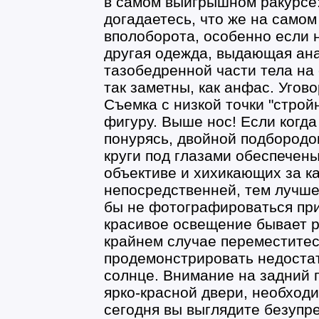
в самом выигрышном ракурсе:
догадаетесь, что же на само
вполоборота, особенно если н
другая одежда, выдающая ан
тазобедренной части тела на 
так заметны, как анфас. Угов
Съемка с низкой точки "стро
фигуру. Выше нос! Если когда
понурясь, двойной подбородок
круги под глазами обеспечены
объективе и хихикающих за к
непосредственней, тем лучш
бы не фотографироваться при
красивое освещение бывает р
крайнем случае переместитесь
продемонстрировать недостат
солнце. Внимание на задний 
ярко-красной двери, необход
сегодня вы выглядите безупреч