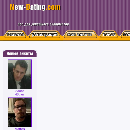
Sachs
48 лет
Mattias