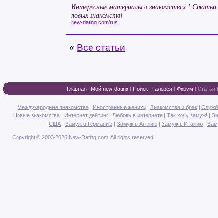
Интересные материалы о знакомствах ! Статьи
новых знакомств!
new-dating.com/rus
«
Все статьи
Главная
|
Мой new-dating
|
Поиск
|
Галерея
|
Форум
|
Статьи
Международные знакомства
|
Иностранные женихи
|
Знакомства и брак
|
Служб
Новые знакомства
|
Интернет дейтинг
|
Любовь в интернете
|
Так хочу замуж!
|
Зн
США
|
Замуж в Германию
|
Замуж в Англию
|
Замуж в Италию
|
Зам
Copyright © 2003-2026 New-Dating.com. All rights reserved.