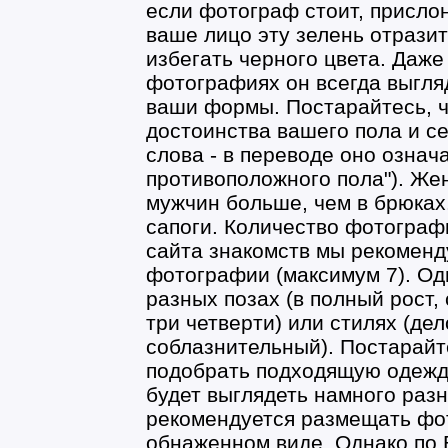
если фотограф стоит, присло
ваше лицо эту зелень отрази
избегать черного цвета. Даже
фотографиях он всегда выгля
ваши формы. Постарайтесь, 
достоинства вашего пола и се
слова - в переводе оно означ
противоположного пола"). Же
мужчин больше, чем в брюках
сапоги. Количество фотограф
сайта знакомств мы рекоменд
фотографии (максимум 7). Одна
разных позах (в полный рост, 
три четверти) или стилях (де
соблазнительный). Постарай
подобрать подходящую одежду
будет выглядеть намного раз
рекомендуется размещать фот
обнаженном виде. Однако по