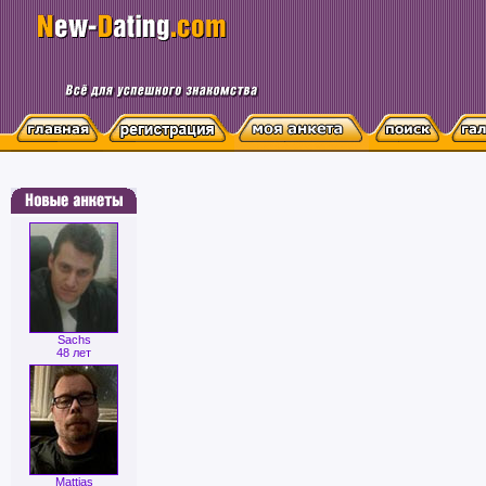
Sachs
48 лет
Mattias