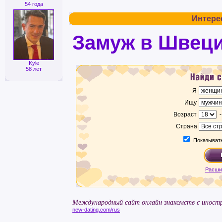
54 года
Интере
Замуж в Швец
Kyle
58 лет
Я
Ищу
Возраст
Страна
Показывать
Расши
Международный сайт онлайн знакомств с иностр
new-dating.com/rus