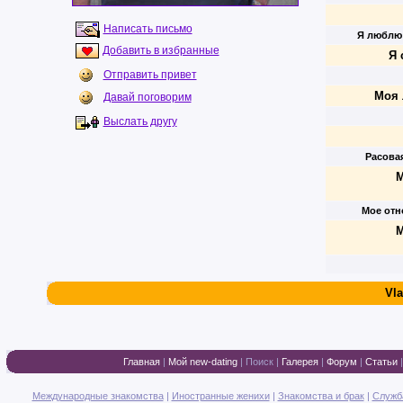
Написать письмо
Я люблю
Добавить в избранные
Я 
Отправить привет
Моя 
Давай поговорим
Выслать другу
Расова
М
Мое отн
М
Vla
Главная
|
Мой new-dating
|
Поиск
|
Галерея
|
Форум
|
Статьи
Международные знакомства
|
Иностранные женихи
|
Знакомства и брак
|
Служб