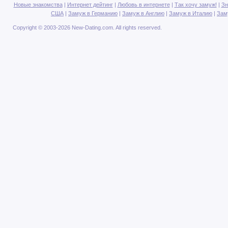
Новые знакомства
|
Интернет дейтинг
|
Любовь в интернете
|
Так хочу замуж!
|
Зн
США
|
Замуж в Германию
|
Замуж в Англию
|
Замуж в Италию
|
Зам
Copyright © 2003-2026 New-Dating.com. All rights reserved.