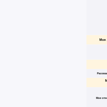
Моя 
Расова
М
Мое отн