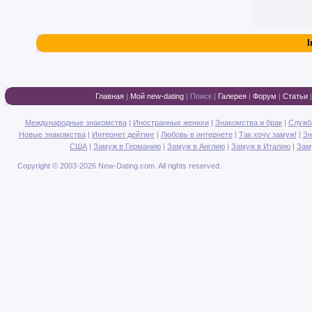
I
Главная
|
Мой new-dating
|
Поиск
|
Галерея
|
Форум
|
Статьи
Международные знакомства
|
Иностранные женихи
|
Знакомства и брак
|
Служб
Новые знакомства
|
Интернет дейтинг
|
Любовь в интернете
|
Так хочу замуж!
|
Зн
США
|
Замуж в Германию
|
Замуж в Англию
|
Замуж в Италию
|
Зам
Copyright © 2003-2026 New-Dating.com. All rights reserved.