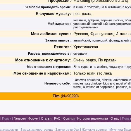
Профессия:
Marketing (professor/consultant)
Я люблю проводить время:
в кино, в театрах, на выставках, в му
Я слушаю музыку:
поп, джаз,
честный, добрый, верный, гибкий, об
Мой характер:
уверенный, спокойный, целеустремле
рассудительный
Моя любимая кухня:
Русская, Французская, Итальян
Знания языков:
английский, испанский, французский, 
Религия:
Христианская
Расовая принадлежность:
смешанн
Мое отношение к спиртному:
Очень редко, По праздн
Мое отношение к курению:
Я не курю, и не люблю, когда курят др
Мое отношение к наркотикам:
Только если это лека
I am well-educated, athletic, adventurous,
Немного о себе:
movies, psychology, kids and most of all 
travel, a lifetime of happiness, passion,
Tim
(id=90290)
|
Поиск
|
Галерея
|
Форум
|
Статьи
|
FAQ
|
Ссылки
|
Истории знакомства
|
О нас
|
Польз
а знакомств
|
Замуж за иностранца
|
Замуж за рубеж
|
Женские советы
|
Мужчина Ваш