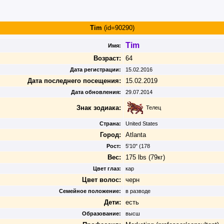
Tim
(id=90290)
Tim
Имя:
Возраст:
64
Дата регистрации:
15.02.2016
Дата последнего посещения:
15.02.2019
Дата обновления:
29.07.2014
Знак зодиака:
Телец
Страна:
United States
Город:
Atlanta
Рост:
5'10" (178
Вес:
175 lbs (79кг)
Цвет глаз:
кар
Цвет волос:
черн
Семейное положение:
в разводе
Дети:
есть
Образование:
высш