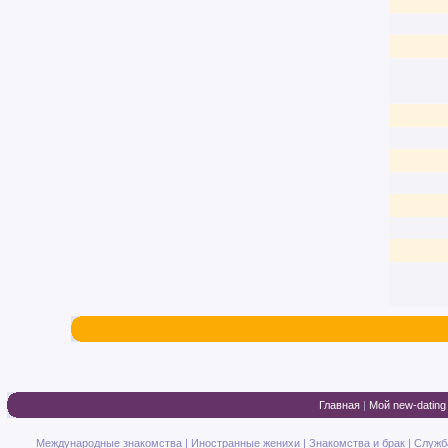
Главная
|
Мой new-dating
Международные знакомства
|
Иностранные женихи
|
Знакомства и брак
|
Служб