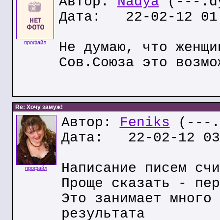
Автор:
Nadya
(---.dy
Дата: 22-02-12 01
профайл
Не думаю, что женщи
Сов.Союза это возмо
Re: Хочу замуж!
Автор:
Feniks
(---.
Дата: 22-02-12 03
Написание писем счи
профайл
Проще сказать - пер
Это занимает много 
результата