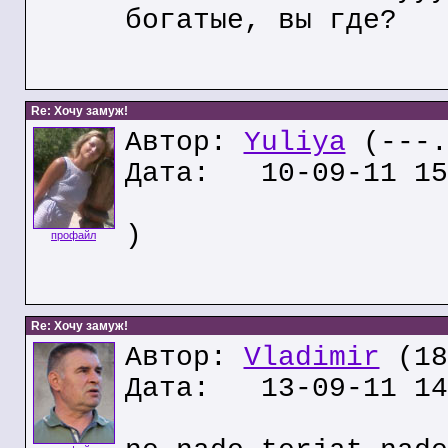
богатые, вы где?
Re: Хочу замуж!
Автор:
Yuliya
(---.
Дата: 10-09-11 15
)
профайл
Re: Хочу замуж!
Автор:
Vladimir
(18
Дата: 13-09-11 14