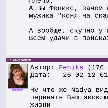
плечо.
А Вы Феникс, зачем 
мужика "коня на ска
А вообще, скучно у 
Всем удачи в поиска
Re: Хочу замуж!
Автор:
Feniks
(176.
Дата: 26-02-12 01
Ну что же Nadya вид
профайл
перенять Ваш эксклю
жизни