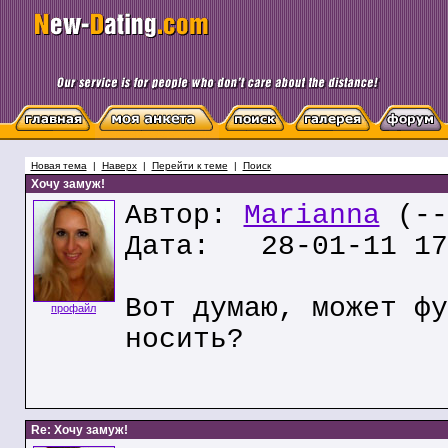
Новая тема
|
Наверх
|
Перейти к теме
|
Поиск
Хочу замуж!
Автор:
Marianna
(--
Дата: 28-01-11 17
Вот думаю, может фу
профайл
носить?
Re: Хочу замуж!