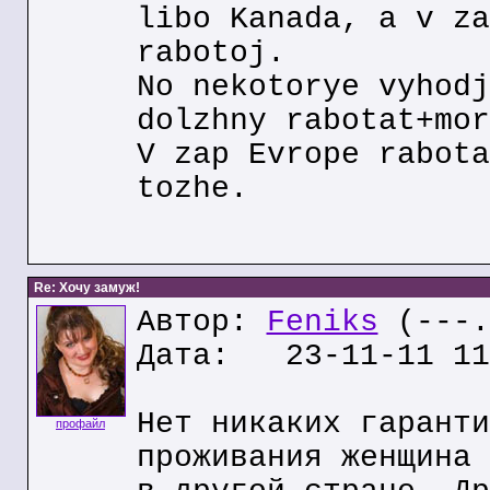
libo Kanada, a v za
rabotoj.
No nekotorye vyhodj
dolzhny rabotat+mor
V zap Evrope rabota
tozhe.
Re: Хочу замуж!
Автор:
Feniks
(---.
Дата: 23-11-11 11
Нет никаких гаранти
профайл
проживания женщина 