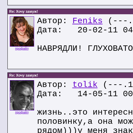
Re: Хочу замуж!
Автор:
Feniks
(---.
Дата: 20-02-11 04
НАВРЯДЛИ! ГЛУХОВАТО
профайл
Re: Хочу замуж!
Автор:
tolik
(---.1
Дата: 14-05-11 00
жизнь..это интересн
профайл
половинку,а она мож
рядом)))у меня знак