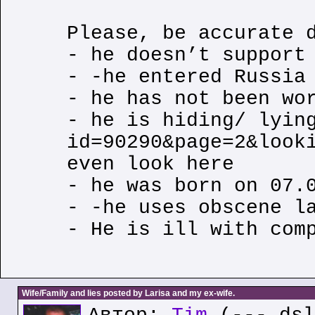
Please, be accurate 
- he doesn’t support
- -he entered Russia
- he has not been wo
- he is hiding/ lyin
id=90290&page=2&look
even look here
- he was born on 07.
- -he uses obscene l
- He is ill with com
Wife/Family and lies posted by Larisa and my ex-wife.