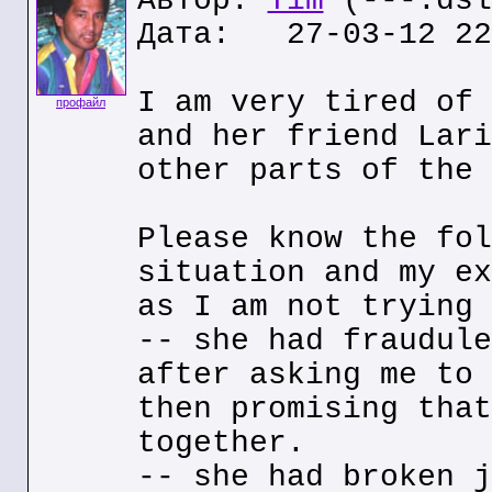
Автор:
Tim
(---.dsl
Дата: 27-03-12 22
I am very tired of 
профайл
and her friend Lari
other parts of the 
Please know the fol
situation and my ex
as I am not trying 
-- she had fraudule
after asking me to 
then promising that
together.
-- she had broken j