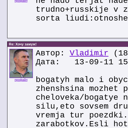
ne nado terjat nade
профайл
trudno+russkije v z
sorta liudi:otnoshe
Re: Хочу замуж!
Автор:
Vladimir
(18
Дата: 13-09-11 15
bogatyh malo i obyc
профайл
zhenshsina mozhet p
cheloveka/bogatye n
silu,eto sovsem dru
vremja tur poezdki.
zarabotkov.Esli hot