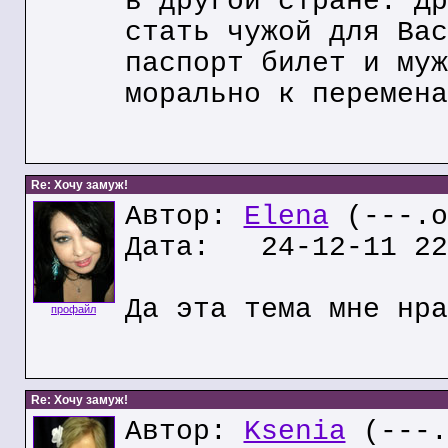
в другой стране. Др
стать чужой для Вас
паспорт билет и муж
морально к перемена
Re: Хочу замуж!
Автор:
Elena
(---.o
Дата: 24-12-11 22
Да эта тема мне нра
профайл
Re: Хочу замуж!
Автор:
Ksenia
(---.