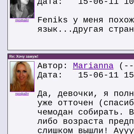
Дата: 15-06-11 10
Feniks у меня похож
профайл
язык...другая стран
Re: Хочу замуж!
Автор:
Marianna
(--
Дата: 15-06-11 15
Да, девочки, я полн
профайл
уже отточен (спасиб
чемодан собирать. В
либо возраста предп
слишком вышли! Аууу