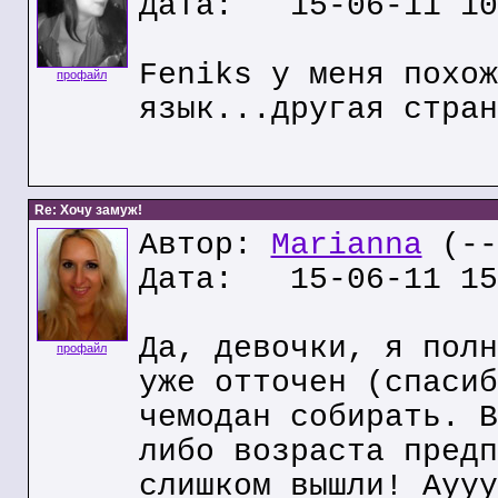
Дата: 15-06-11 10
Feniks у меня похож
профайл
язык...другая стран
Re: Хочу замуж!
Автор:
Marianna
(--
Дата: 15-06-11 15
Да, девочки, я полн
профайл
уже отточен (спасиб
чемодан собирать. В
либо возраста предп
слишком вышли! Аууу