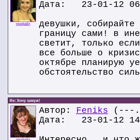
Дата: 23-01-12 06
девушки, собирайте 
профайл
границу сами! в ине
светит, только если
все больше о кризис
октябре планирую уе
обстоятельство силь
Re: Хочу замуж!
Автор:
Feniks
(---.
Дата: 23-01-12 14
Интересно , и что ж
профайл