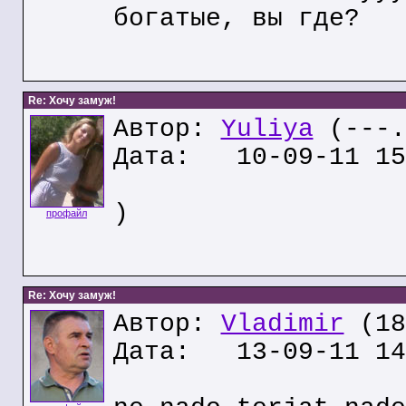
богатые, вы где?
Re: Хочу замуж!
Автор:
Yuliya
(---.
Дата: 10-09-11 15
)
профайл
Re: Хочу замуж!
Автор:
Vladimir
(18
Дата: 13-09-11 14