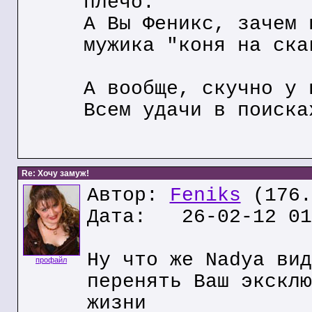
плечо.
А Вы Феникс, зачем 
мужика "коня на ска
А вообще, скучно у 
Всем удачи в поиска
Re: Хочу замуж!
Автор:
Feniks
(176.
Дата: 26-02-12 01
Ну что же Nadya вид
профайл
перенять Ваш эксклю
жизни