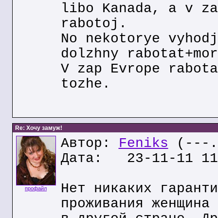
libo Kanada, a v za
rabotoj.
No nekotorye vyhodj
dolzhny rabotat+mor
V zap Evrope rabota
tozhe.
Re: Хочу замуж!
Автор:
Feniks
(---.
Дата: 23-11-11 11
Нет никаких гаранти
профайл
проживания женщина 