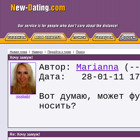
Новая тема
|
Наверх
|
Перейти к теме
|
Поиск
Хочу замуж!
Автор:
Marianna
(--
Дата: 28-01-11 17
Вот думаю, может фу
профайл
носить?
Re: Хочу замуж!