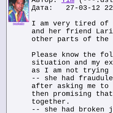
Автор:
Tim
(---.dsl
Дата: 27-03-12 22
I am very tired of 
профайл
and her friend Lari
other parts of the 
Please know the fol
situation and my ex
as I am not trying 
-- she had fraudule
after asking me to 
then promising that
together.
-- she had broken j