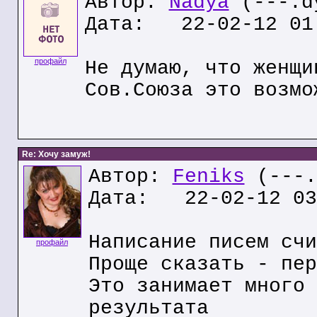
Автор:
Nadya
(---.dy
Дата: 22-02-12 01
профайл
Не думаю, что женщи
Сов.Союза это возмо
Re: Хочу замуж!
Автор:
Feniks
(---.
Дата: 22-02-12 03
Написание писем счи
профайл
Проще сказать - пер
Это занимает много 
результата