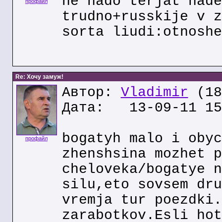
ne nado terjat nade
профайл
trudno+russkije v z
sorta liudi:otnoshe
Re: Хочу замуж!
Автор:
Vladimir
(18
Дата: 13-09-11 15
bogatyh malo i obyc
профайл
zhenshsina mozhet p
cheloveka/bogatye n
silu,eto sovsem dru
vremja tur poezdki.
zarabotkov.Esli hot