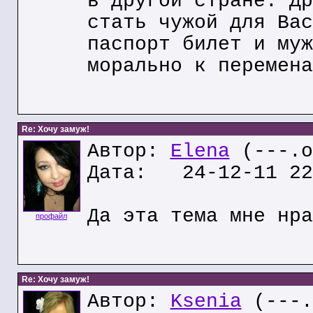
в другой стране. Др
стать чужой для Вас
паспорт билет и муж
морально к перемена
Re: Хочу замуж!
Автор:
Elena
(---.o
Дата: 24-12-11 22
Да эта тема мне нра
профайл
Re: Хочу замуж!
Автор:
Ksenia
(---.