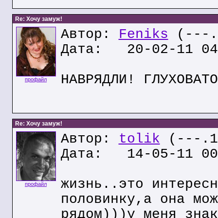
Re: Хочу замуж!
Автор:
Feniks
(---.
Дата: 20-02-11 04
НАВРЯДЛИ! ГЛУХОВАТО
профайл
Re: Хочу замуж!
Автор:
tolik
(---.1
Дата: 14-05-11 00
жизнь..это интересн
профайл
половинку,а она мож
рядом)))у меня знак