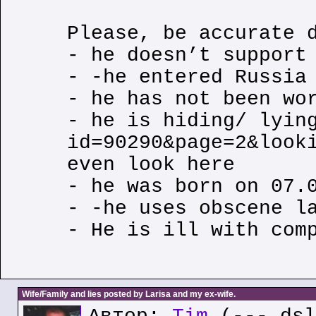
Please, be accurate 
- he doesn’t support
- -he entered Russia
- he has not been wo
- he is hiding/ lyin
id=90290&page=2&look
even look here
- he was born on 07.
- -he uses obscene l
- He is ill with com
Wife/Family and lies posted by Larisa and my ex-wife.